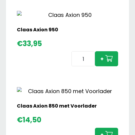
Bollmer
Editie
aantal
Claas Axion 950
€
33,95
Claas
+
Axion
950
aantal
Claas Axion 850 met Voorlader
Claas
€
14,50
Axion
850
+