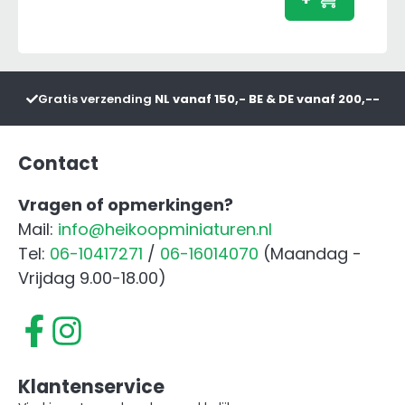
met
Voorl
aanta
Gratis verzending
NL vanaf 150,- BE & DE vanaf 200,--
Contact
Vragen of opmerkingen?
Mail:
info@heikoopminiaturen.nl
Tel:
06-10417271
/
06-16014070
(Maandag -
Vrijdag 9.00-18.00)
Klantenservice