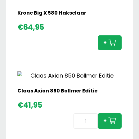
Krone Big X 580 Hakselaar
Krone
€
64,95
Big
X
+
580
Hakse
aanta
Claas Axion 850 Bollmer Editie
€
41,95
Claas
+
Axion
850