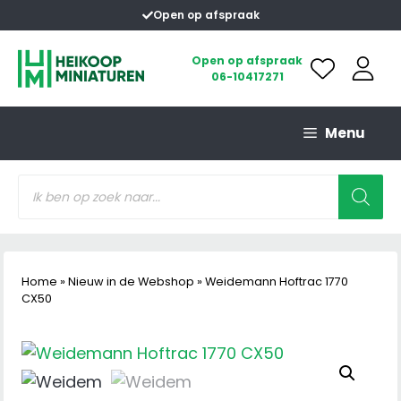
Ga
Open op afspraak
naar
de
Open op afspraak
06-10417271
inhoud
Menu
Producten
zoeken
Home
»
Nieuw in de Webshop
»
Weidemann Hoftrac 1770
CX50