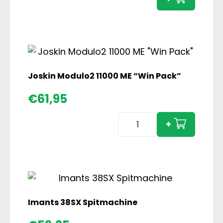
met
Overl
Vijzel
aanta
Joskin Modulo2 11000 ME “Win Pack”
€
61,95
Joskin
+
Modulo2
11000
ME
"Win
Pack"
aantal
Imants 38SX Spitmachine