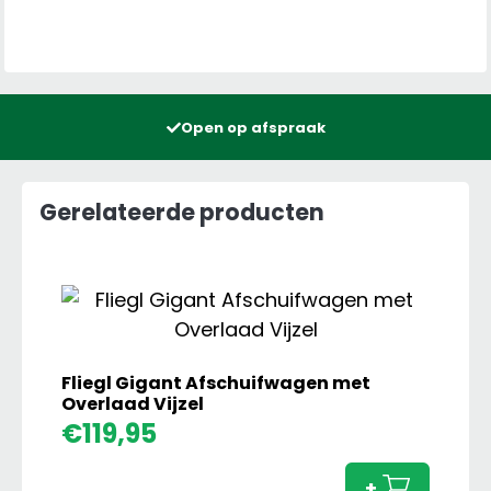
Open op afspraak
Gerelateerde producten
Fliegl Gigant Afschuifwagen met
Overlaad Vijzel
Fliegl
€
119,95
Gigan
Afsch
+