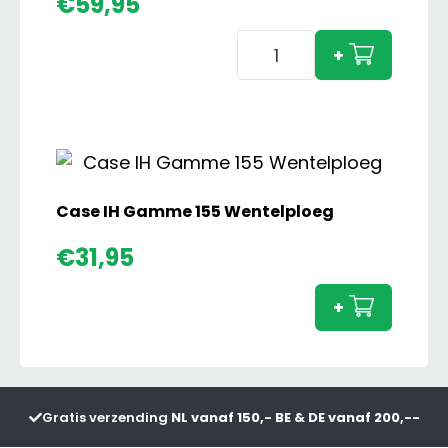
€
59,95
Imants
+
38SX
Spitmachine
aantal
Case IH Gamme 155 Wentelploeg
Case
€
31,95
IH
Gam
+
155
Wente
aanta
Gratis verzending
NL vanaf 150,- BE & DE vanaf 200,--