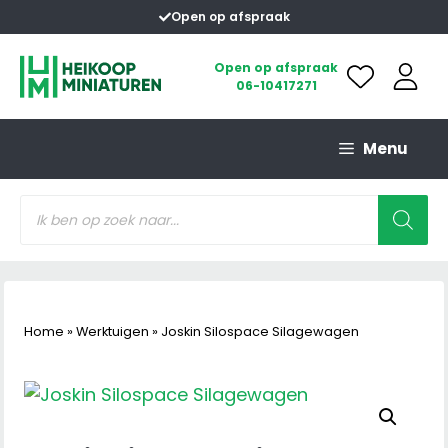
Ga
Open op afspraak
naar
de
Open op afspraak
06-10417271
inhoud
Menu
Producten
zoeken
Home
»
Werktuigen
»
Joskin Silospace Silagewagen