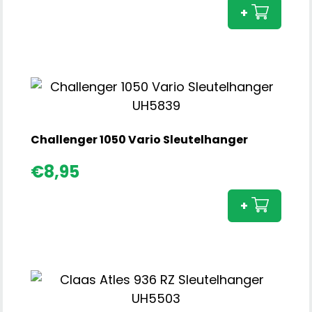
Wan
+
20x3
cm
aant
Challenger 1050 Vario Sleutelhanger
Chal
€
8,95
1050
Vari
+
Sleu
aant