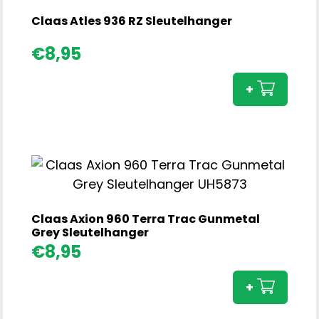
Claas Atles 936 RZ Sleutelhanger
Claa
€
8,95
Atles
936
+
RZ
Sleu
aant
Claas Axion 960 Terra Trac Gunmetal
Grey Sleutelhanger
Claa
€
8,95
Axio
960
+
Terr