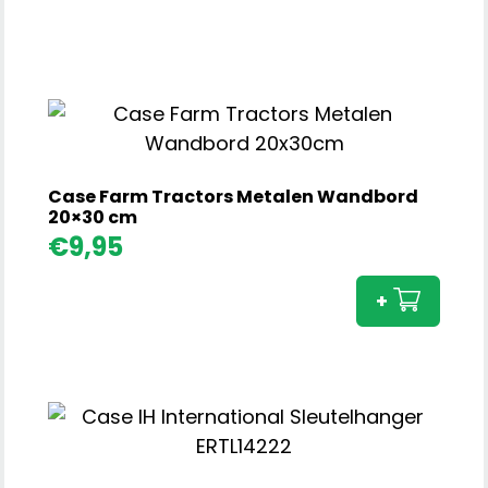
Case Farm Tractors Metalen Wandbord
20×30 cm
Cas
€
9,95
Far
Trac
+
Meta
Wan
20x3
cm
aant