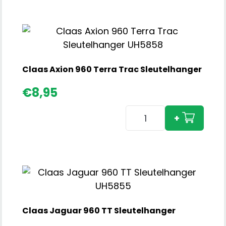
Trac
Gunm
Grey
Sleu
aant
Claas Axion 960 Terra Trac Sleutelhanger
€
8,95
Claas
+
Axion
960
Terra
Trac
Sleutelhanger
aantal
Claas Jaguar 960 TT Sleutelhanger