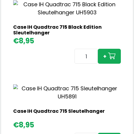
CVXDrive
Sleutelhanger
aantal
Case IH Quadtrac 715 Black Edition
Sleutelhanger
€
8,95
Case
+
IH
Quadtrac
715
Black
Edition
Sleutelhanger
aantal
Case IH Quadtrac 715 Sleutelhanger
€
8,95