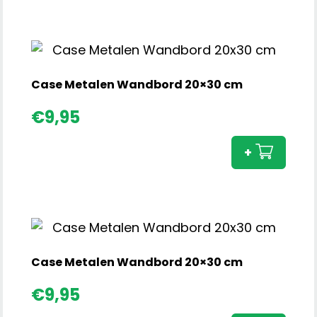
cm
aant
Case Metalen Wandbord 20×30 cm
Cas
€
9,95
Meta
Wan
+
20x3
cm
aant
Case Metalen Wandbord 20×30 cm
Cas
€
9,95
Meta