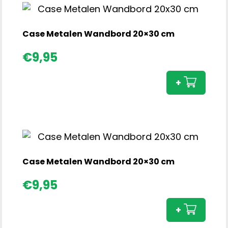
cm
aantal
Case Metalen Wandbord 20×30 cm
Cas
€
9,95
Meta
Wan
+
20x3
cm
aant
Case Metalen Wandbord 20×30 cm
Cas
€
9,95
Meta
Wan
+
20x3