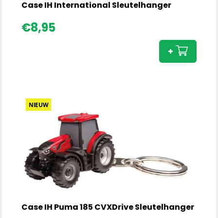
Case IH International Sleutelhanger
Cas
€
8,95
IH
Inter
+
Sleu
aant
NIEUW
Case IH Puma 185 CVXDrive Sleutelhanger