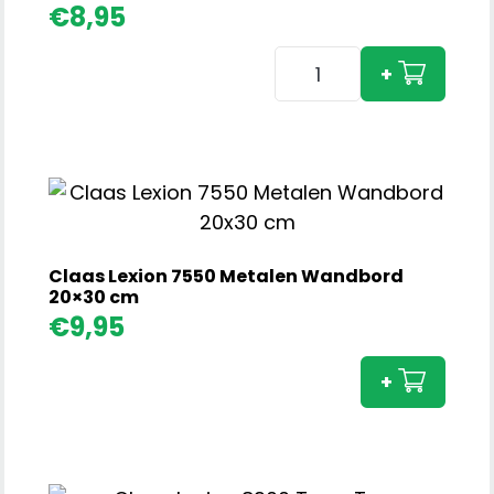
€
8,95
Claas
+
Jaguar
960
TT
Sleutelhanger
aantal
Claas Lexion 7550 Metalen Wandbord
20×30 cm
Claa
€
9,95
Lexio
755
+
Meta
Wan
20x3