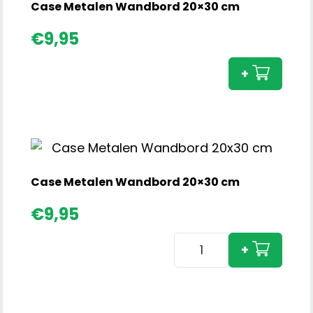
Case Metalen Wandbord 20×30 cm
Cas
€
9,95
Meta
Wan
+
20×3
cm
aant
Case Metalen Wandbord 20×30 cm
€
9,95
Case
+
Metalen
Wandbord
20x30