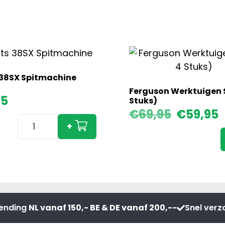
38SX Spitmachine
Ferguson Werktuigen S
95
Stuks)
Oorspronkelijke
Huidige
€
69,95
€
59,95
Imants
prijs
prijs
+
38SX
was:
is:
€69,95.
€59,95.
Spitmachine
aantal
e
zending
NL vanaf 150,- BE & DE vanaf 200,--
Snel ver