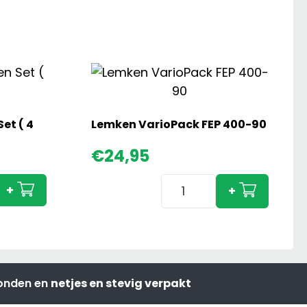
et ( 4
Lemken VarioPack FEP 400-90
Ferguson
€
24,95
Werktuigen
Lemken
Set
+
+
VarioPack
(
FEP
4
400-
Stuks)
90
aantal
aantal
zonden en
netjes en stevig verpakt