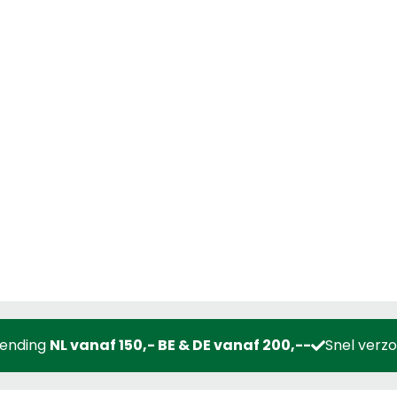
zending
NL vanaf 150,- BE & DE vanaf 200,--
Snel verz