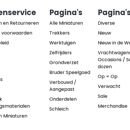
enservice
Pagina's
Pagina'
n en Retourneren
Alle Miniaturen
Diverse
 voorwaarden
Trekkers
Nieuw
leid
Werktuigen
Nieuw in de 
Zelfrijders
Vrachtwagen
Occasions / 
Grondverzet
dozen
Bruder Speelgoed
Op = Op
ns
Verbouwd /
Verwacht
Aangepast
Sale
k
Onderdelen
gsmaterialen
Merchandise
Schleich
n Miniaturen