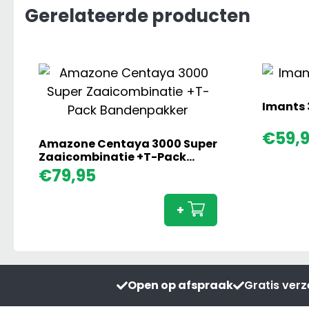
Gerelateerde producten
Imants 
€
59,
Amazone Centaya 3000 Super
Zaaicombinatie +T-Pack
Bandenpakker
Amazone
€
79,95
Centaya
3000
+
Super
Zaaicombinati
+T-
Pack
Open op afspraak
Gratis ver
Bandenpakker