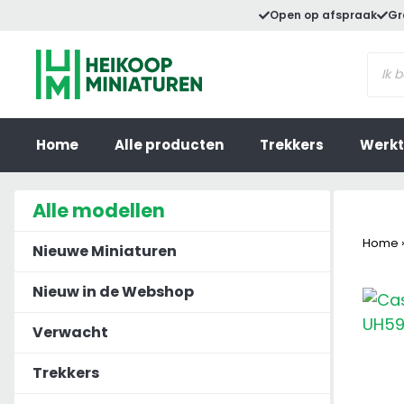
Ga
Open op afspraak
Gr
naar
Prod
de
zoek
inhoud
Home
Alle producten
Trekkers
Werkt
Alle modellen
Home
Nieuwe Miniaturen
Nieuw in de Webshop
Verwacht
Trekkers