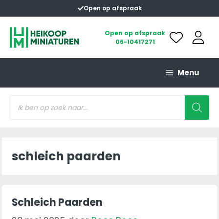
Ga
Open op afspraak
naar
de
Open op afspraak
06-10417271
inhoud
Menu
Producten
zoeken
schleich paarden
Schleich Paarden