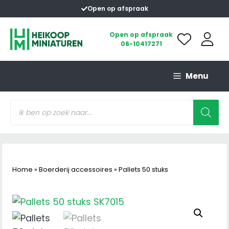
Ga
Open op afspraak
naar
de
Open op afspraak
06-10417271
inhoud
Menu
Producten
zoeken
Home
»
Boerderij accessoires
»
Pallets 50 stuks