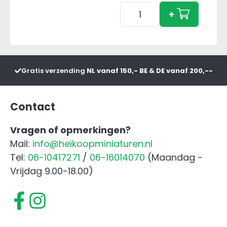
Balen
+
Assortiment
12
stuks
aantal
Gratis verzending
NL vanaf 150,- BE & DE vanaf 200,--
Contact
Vragen of opmerkingen?
Mail:
info@heikoopminiaturen.nl
Tel:
06-10417271
/
06-16014070
(Maandag -
Vrijdag 9.00-18.00)