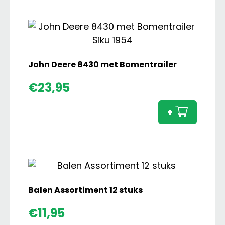
8000/27
3as
Kieper
aantal
John Deere 8430 met Bomentrailer
John
€
23,95
Deere
8430
+
met
Bomen
aanta
Balen Assortiment 12 stuks
€
11,95