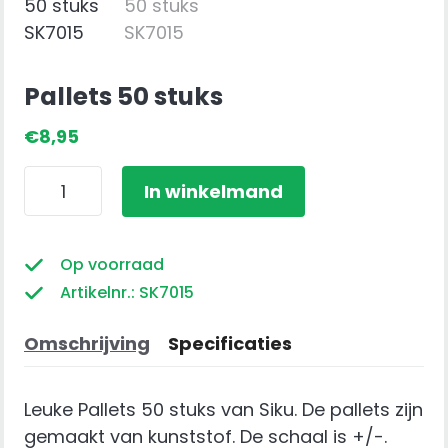
Pallets 50 stuks
€
8,95
Pallets
In winkelmand
50
stuks
aantal
Op voorraad
Artikelnr.: SK7015
Omschrijving
Specificaties
Leuke Pallets 50 stuks van Siku. De pallets zijn
gemaakt van kunststof. De schaal is +/-.