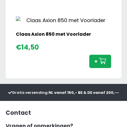
950
aantal
Claas Axion 850 met Voorlader
Claas
€
14,50
Axion
850
+
met
Voorl
aanta
Gratis verzending
NL vanaf 150,- BE & DE vanaf 200,--
Contact
Vragen of opmerkingen?