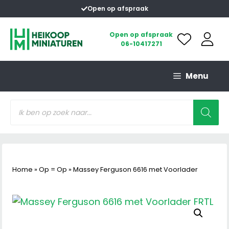
Ga
Open op afspraak
naar
de
Open op afspraak
06-10417271
inhoud
Menu
Producten
zoeken
Home
»
Op = Op
»
Massey Ferguson 6616 met Voorlader