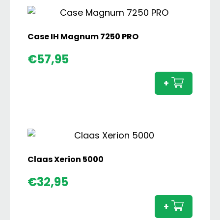
Farmer
2
Set
Case IH Magnum 7250 PRO
aantal
Case
€
57,95
IH
Magn
+
7250
PRO
aanta
Claas Xerion 5000
Claas
€
32,95
Xerion
5000
+
aanta