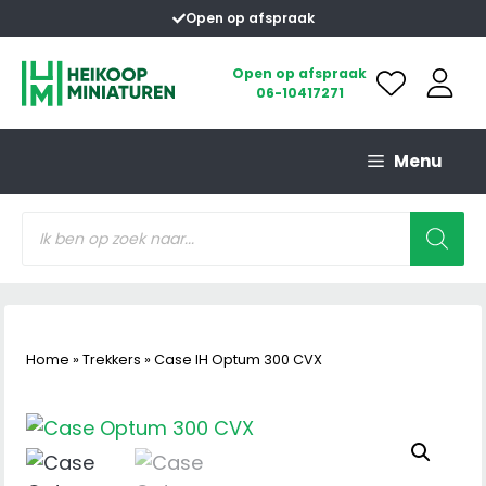
Ga
Open op afspraak
naar
de
Open op afspraak
06-10417271
inhoud
Menu
Producten
zoeken
Home
»
Trekkers
»
Case IH Optum 300 CVX