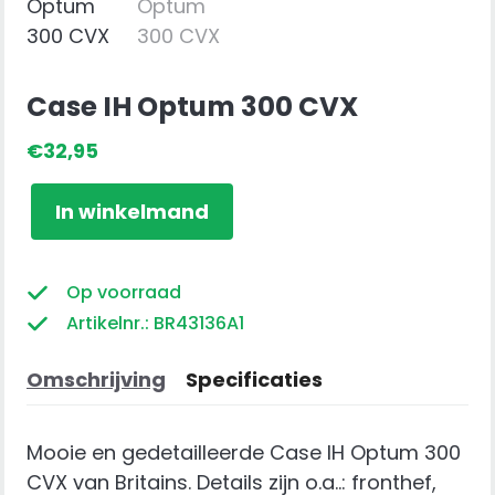
Case IH Optum 300 CVX
€
32,95
Case
In winkelmand
IH
Optum
300
Op voorraad
CVX
Artikelnr.: BR43136A1
aantal
Omschrijving
Specificaties
Mooie en gedetailleerde Case IH Optum 300
CVX van Britains. Details zijn o.a..: fronthef,