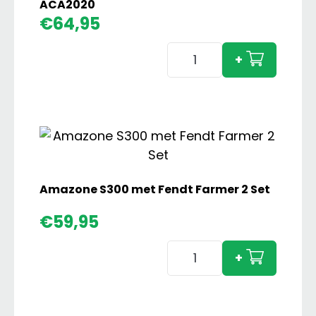
ACA2020
€
64,95
Case
+
IH
856
XL
met
Dubbellucht
ACA2020
aantal
Amazone S300 met Fendt Farmer 2 Set
€
59,95
Amazone
+
S300
met
Fendt