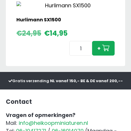
Trailer
aantal
Hurlimann SX1500
Oorspronkelijke
Huidige
€
24,95
€
14,95
prijs
prijs
Hurlimann
was:
is:
+
€24,95.
€14,95.
SX1500
aantal
Gratis verzending
NL vanaf 150,- BE & DE vanaf 200,--
Contact
Vragen of opmerkingen?
Mail:
info@heikoopminiaturen.nl
Tel:
06-10417271
/
06-16014070
(Maandag -