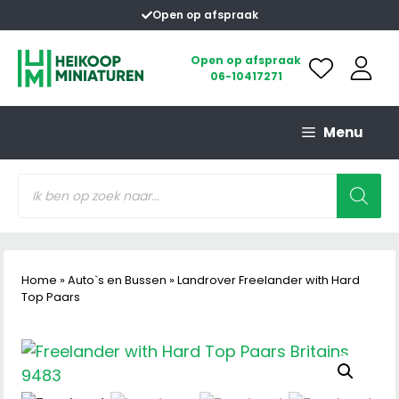
Ga
Open op afspraak
naar
de
Open op afspraak
06-10417271
inhoud
Menu
Producten
zoeken
Home
»
Auto`s en Bussen
»
Landrover Freelander with Hard
Top Paars