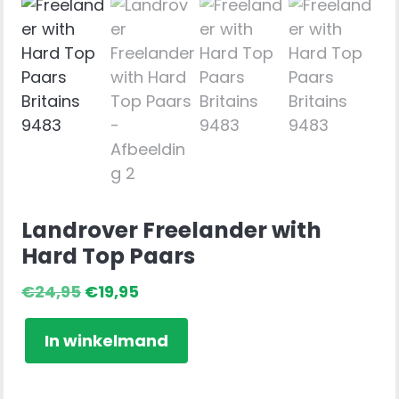
Landrover Freelander with
Hard Top Paars
Oorspronkelijke
Huidige
€
24,95
€
19,95
prijs
prijs
Landrover
was:
is:
In winkelmand
Freelander
€24,95.
€19,95.
with