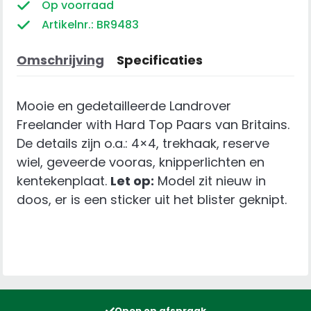
Hard
Op voorraad
Top
Artikelnr.: BR9483
Paars
aantal
Omschrijving
Specificaties
Mooie en gedetailleerde Landrover
Freelander with Hard Top Paars van Britains.
De details zijn o.a.: 4×4, trekhaak, reserve
wiel, geveerde vooras, knipperlichten en
kentekenplaat.
Let op:
Model zit nieuw in
doos, er is een sticker uit het blister geknipt.
Open op afspraak