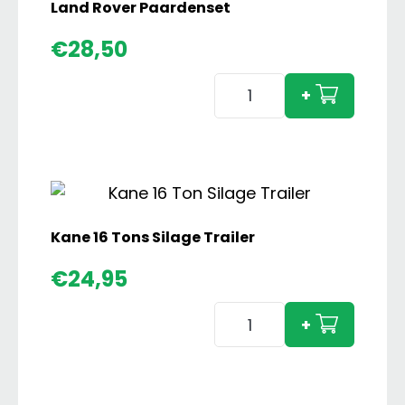
Land Rover Paardenset
€
28,50
Land
+
Rover
Paardenset
aantal
Kane 16 Tons Silage Trailer
€
24,95
Kane
+
16
Tons
Silage