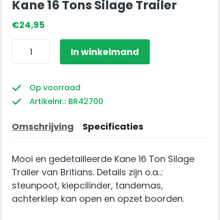
Kane 16 Tons Silage Trailer
€
24,95
Kane
In winkelmand
16
Tons
Silage
Op voorraad
Trailer
Artikelnr.: BR42700
aantal
Omschrijving
Specificaties
Mooi en gedetailleerde Kane 16 Ton Silage
Trailer van Britians. Details zijn o.a..:
steunpoot, kiepcilinder, tandemas,
achterklep kan open en opzet boorden.