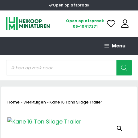
Ga
Open op afspraak
naar
de
Open op afspraak
06-10417271
inhoud
Menu
Producten
zoeken
Home
»
Werktuigen
»
Kane 16 Tons Silage Trailer