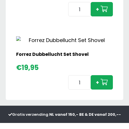
Amazone
+
S300
met
Fendt
Farmer
2
Set
Forrez Dubbellucht Set Shovel
aantal
€
19,95
Forrez
+
Dubbellucht
Set
Shovel
aantal
Gratis verzending
NL vanaf 150,- BE & DE vanaf 200,--