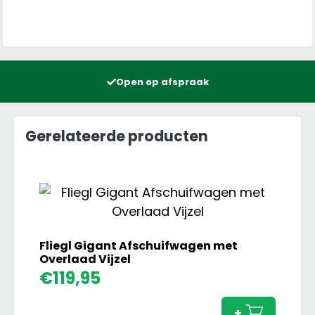
Open op afspraak
Gerelateerde producten
Fliegl Gigant Afschuifwagen met
Overlaad Vijzel
Fliegl
€
119,95
Gigan
Afsch
+