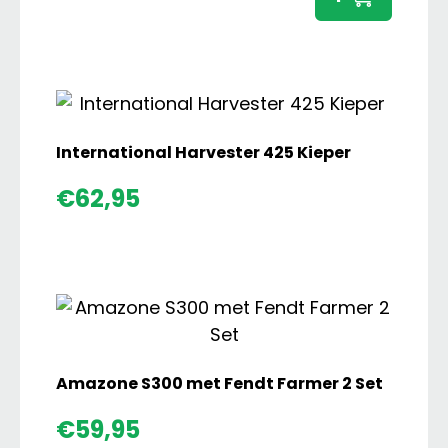
met
Overl
Vijzel
aanta
International Harvester 425 Kieper
€
62,95
Amazone S300 met Fendt Farmer 2 Set
€
59,95