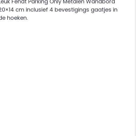
Leuk Fendt Parking Only Metalen Wandbord
20×14 cm inclusief 4 bevestigings gaatjes in
de hoeken.