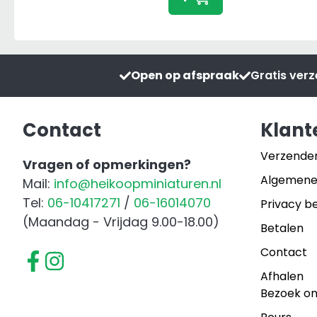
Wandbord
20×30
cm
aantal
Open op afspraak
Gratis ver
Contact
Klant
Verzende
Vragen of opmerkingen?
Algemene
Mail:
info@heikoopminiaturen.nl
Tel:
06-10417271
/
06-16014070
Privacy be
(Maandag - Vrijdag 9.00-18.00)
Betalen
Contact
Afhalen
Bezoek o