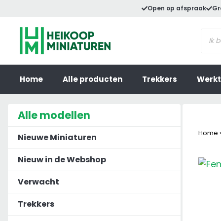
Ga
Open op afspraak
Gr
naar
Prod
de
zoek
inhoud
Home
Alle producten
Trekkers
Werkt
Alle modellen
Home
Nieuwe Miniaturen
Nieuw in de Webshop
Verwacht
Trekkers