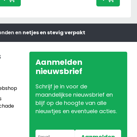
20x30
20x30
cm
cm
aantal
aanta
zonden en
netjes en stevig verpakt
s
Aanmelden
nieuwsbrief
Schrijf je in voor de
Webshop
maandelijkse nieuwsbrief en
s
blijf op de hoogte van alle
Schade
nieuwtjes en eventuele acties.