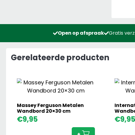
Open op afspraak
Gratis ver
Gerelateerde producten
Massey Ferguson Metalen
Interna
Wandbord 20×30 cm
Wandbo
Massey
€
9,95
€
9,9
Ferguson
Metalen
+