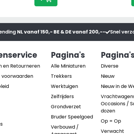
Wandbord
20x30
cm
aantal
zending
NL vanaf 150,- BE & DE vanaf 200,--
Snel ver
enservice
Pagina's
Pagina'
n en Retourneren
Alle Miniaturen
Diverse
 voorwaarden
Trekkers
Nieuw
leid
Werktuigen
Nieuw in de 
Zelfrijders
Vrachtwagen
Occasions / 
Grondverzet
dozen
Bruder Speelgoed
Op = Op
ns
Verbouwd /
Verwacht