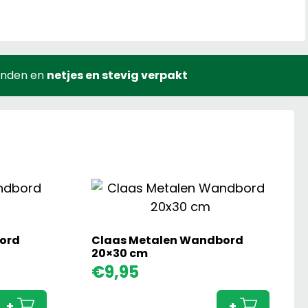
onden en
netjes en stevig verpakt
ord
Claas Metalen Wandbord
20×30 cm
Deutz
Claas
€
9,95
Metalen
Metal
Wandbord
Wand
+
+