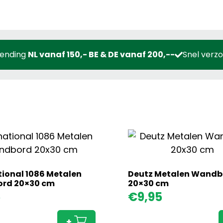
zending
NL vanaf 150,- BE & DE vanaf 200,--
Snel verz
tional 1086 Metalen
Deutz Metalen Wandb
rd 20×30 cm
20×30 cm
International
5
€
9,95
1086
Metalen
+