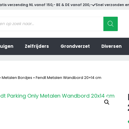
atis verzending NL vanaf 150,- BE & DE vanaf 200,-
Snel verzonden en
ucten
en
uigen
Zelfrijders
Grondverzet
Diversen
»
Metalen Bordjes
»
Fendt Metalen Wandbord 20×14 cm