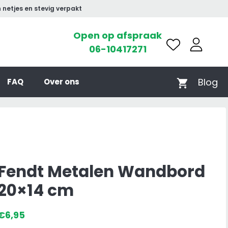
 netjes en stevig verpakt
Open op afspraak
06-10417271
Blog
FAQ
Over ons
Fendt Metalen Wandbord
20×14 cm
€
6,95