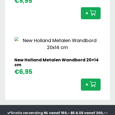
€
9,95
Diesel
Metal
+
Wand
20x30
cm
aanta
New Holland Metalen Wandbord 20×14
cm
New
€
6,95
Holla
Metal
+
Wand
20x14
cm
aanta
Gratis verzending
NL vanaf 150,- BE & DE vanaf 200,--