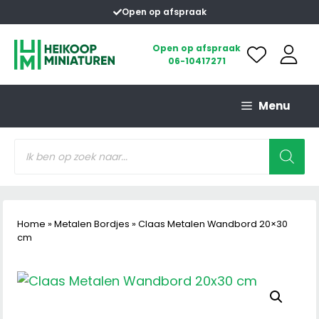
Ga
Open op afspraak
naar
de
Open op afspraak
06-10417271
inhoud
Menu
Producten
zoeken
Home
»
Metalen Bordjes
»
Claas Metalen Wandbord 20×30
cm