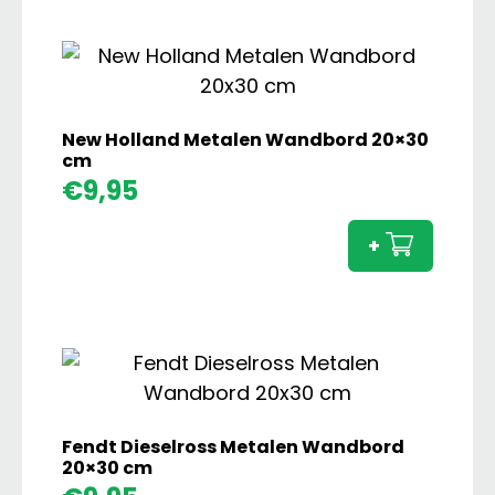
aanta
New Holland Metalen Wandbord 20×30
cm
New
€
9,95
Holla
Metal
+
Wand
20x30
cm
aanta
Fendt Dieselross Metalen Wandbord
20×30 cm
Fendt