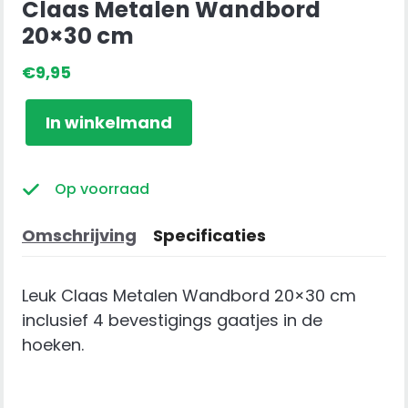
Claas Metalen Wandbord
20×30 cm
€
9,95
Claas
In winkelmand
Metalen
Wandbord
20x30
Op voorraad
cm
aantal
Omschrijving
Specificaties
Leuk Claas Metalen Wandbord 20×30 cm
inclusief 4 bevestigings gaatjes in de
hoeken.