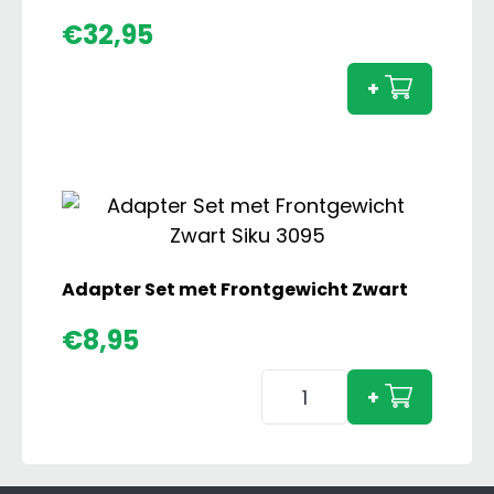
Case
€
32,95
IH
Optu
+
300
CVX
aanta
Adapter Set met Frontgewicht Zwart
€
8,95
Adapter
+
Set
met
Frontgewicht