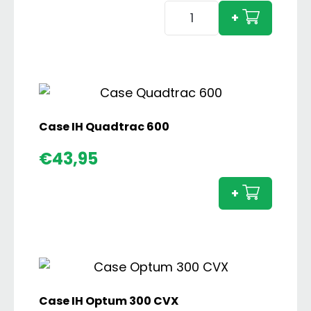
Case
+
IH
1494
4wd
Hydra-
Shift
aantal
Case IH Quadtrac 600
Case
€
43,95
IH
Quadt
+
600
aanta
Case IH Optum 300 CVX