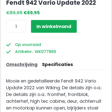
Fendt 942 Vario Update 2022
Oorspronkelijke
Huidige
€
89,95
€
69,95
prijs
prijs
Fendt
was:
is:
In winkelmand
942
€89,95.
€69,95.
Vario
Update
Op voorraad
2022
Artikelnr.: WK077865
aantal
Omschrijving
Specificaties
Mooie en gedetailleerde Fendt 942 Vario
Update 2022 van Wiking. De details zijn o.a.:
De details zijn o.a.: fronthef, frontblok,
achterhef, high tec cabine, deur, achterruit
en motorkap kunnen open, bijrijders stoel