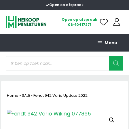
Ga
Open op afspraak
naar
de
Open op afspraak
06-10417271
inhoud
Menu
Producten
zoeken
Home
»
SALE
»
Fendt 942 Vario Update 2022