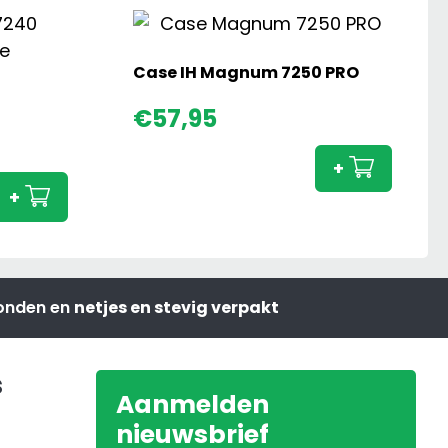
Case IH Magnum 7250 PRO
Case
€
57,95
IH
Magn
+
7250
+
PRO
aanta
zonden en
netjes en stevig verpakt
s
Aanmelden
nieuwsbrief