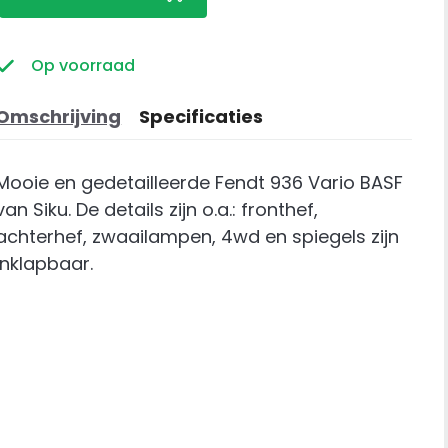
936
Vario
BASF
Op voorraad
aantal
Omschrijving
Specificaties
Mooie en gedetailleerde Fendt 936 Vario BASF
van Siku. De details zijn o.a.: fronthef,
achterhef, zwaailampen, 4wd en spiegels zijn
inklapbaar.