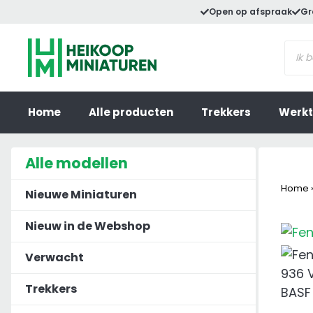
Ga
Open op afspraak
Gr
naar
Prod
de
zoek
inhoud
Home
Alle producten
Trekkers
Werkt
Alle modellen
Home
Nieuwe Miniaturen
Nieuw in de Webshop
Verwacht
Trekkers