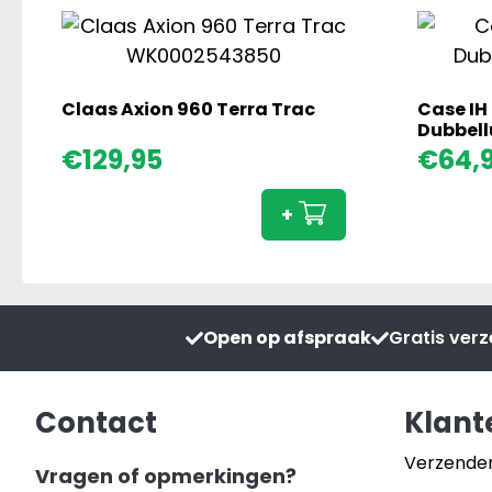
Claas Axion 960 Terra Trac
Case IH
Dubbel
Claas
€
129,95
€
64,
Axion
960
+
Terra
Trac
aantal
Open op afspraak
Gratis ver
Contact
Klant
Verzende
Vragen of opmerkingen?