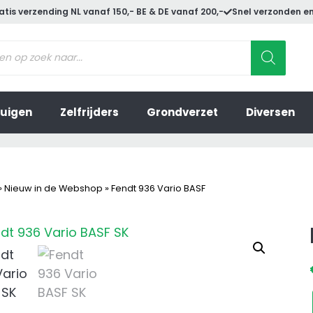
atis verzending NL vanaf 150,- BE & DE vanaf 200,-
Snel verzonden en
ucten
en
uigen
Zelfrijders
Grondverzet
Diversen
»
Nieuw in de Webshop
»
Fendt 936 Vario BASF