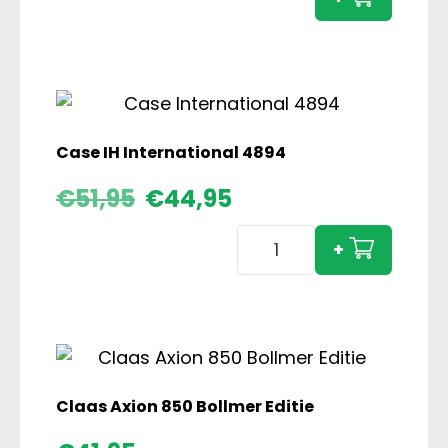
Terra
Trac
aanta
Case IH International 4894
Oorspronkelijke
Huidige
€
51,95
€
44,95
prijs
prijs
Case
was:
is:
+
€51,95.
€44,95.
IH
International
4894
aantal
Claas Axion 850 Bollmer Editie