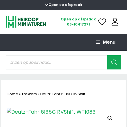
Ga
Open op afspraak
naar
de
Open op afspraak
06-10417271
inhoud
Menu
Producten
zoeken
Home
»
Trekkers
»
Deutz-Fahr 6135C RVShift