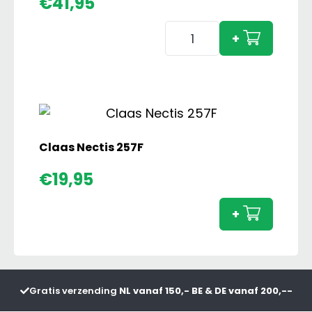
€
41,95
Claas
+
Axion
850
Bollmer
Editie
aantal
Claas Nectis 257F
Claas
€
19,95
Nectis
257F
+
aanta
Gratis verzending
NL vanaf 150,- BE & DE vanaf 200,--