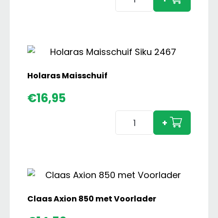
GMD
802
F
Frontmaaier
aantal
Holaras Maisschuif
€
16,95
Holaras
+
Maisschuif
aantal
Claas Axion 850 met Voorlader