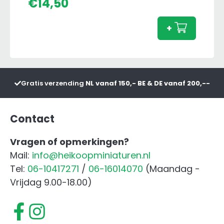
Claas
€
14,50
Axion
850
+
met
Voorl
aanta
Gratis verzending
NL vanaf 150,- BE & DE vanaf 200,--
Contact
Vragen of opmerkingen?
Mail:
info@heikoopminiaturen.nl
Tel:
06-10417271
/
06-16014070
(Maandag -
Vrijdag 9.00-18.00)