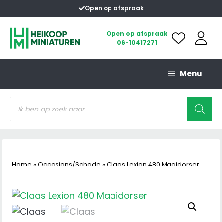
Ga
Open op afspraak
naar
de
Open op afspraak
06-10417271
inhoud
Menu
Producten
zoeken
Home
»
Occasions/Schade
»
Claas Lexion 480 Maaidorser