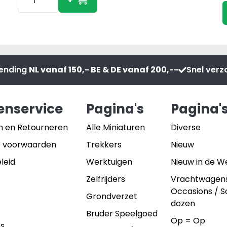
435S
Agri
Shovel
aantal
zending
NL vanaf 150,- BE & DE vanaf 200,--
Snel ver
enservice
Pagina's
Pagina'
n en Retourneren
Alle Miniaturen
Diverse
 voorwaarden
Trekkers
Nieuw
leid
Werktuigen
Nieuw in de 
Zelfrijders
Vrachtwagen
Occasions / 
Grondverzet
dozen
Bruder Speelgoed
Op = Op
ns