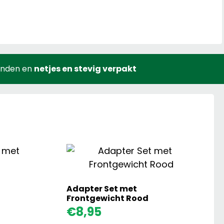
onden en
netjes en stevig verpakt
Adapter Set met
Frontgewicht Rood
Claas
€
8,95
Axion