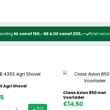
zending
NL vanaf 150,- BE & DE vanaf 200,--
Snel verz
S Agri Shovel
Claas Axion 850 met
95
Voorlader
€
14,50
JCB
+