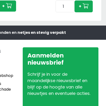
Adapter
850
+
+
Set
met
met
Voorlader
Frontgewicht
aantal
Rood
zonden en
netjes en stevig verpakt
aantal
s
Aanmelden
nieuwsbrief
Schrijf je in voor de
Webshop
maandelijkse nieuwsbrief en
s
blijf op de hoogte van alle
Schade
nieuwtjes en eventuele acties.