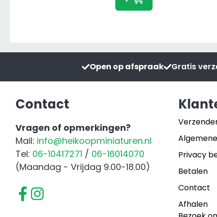
600
aantal
Open op afspraak
Gratis ver
Contact
Klant
Verzende
Vragen of opmerkingen?
Algemene
Mail:
info@heikoopminiaturen.nl
Tel:
06-10417271
/
06-16014070
Privacy be
(Maandag - Vrijdag 9.00-18.00)
Betalen
Contact
Afhalen
Bezoek o