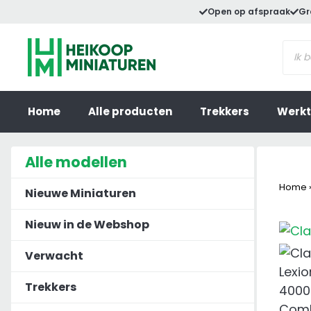
Ga
Open op afspraak
Gr
naar
Prod
de
zoek
inhoud
Home
Alle producten
Trekkers
Werkt
Alle modellen
Home
Nieuwe Miniaturen
Nieuw in de Webshop
Verwacht
Trekkers