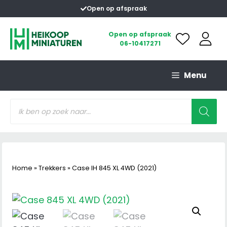
Ga
Open op afspraak
naar
de
Open op afspraak
06-10417271
inhoud
Menu
Producten
zoeken
Home
»
Trekkers
»
Case IH 845 XL 4WD (2021)