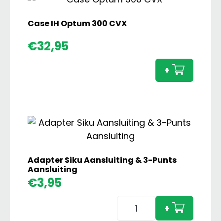
Case IH Optum 300 CVX
Case
€
32,95
IH
Optu
+
300
CVX
aanta
Adapter Siku Aansluiting & 3-Punts
Aansluiting
€
3,95
Adapter
+
Siku