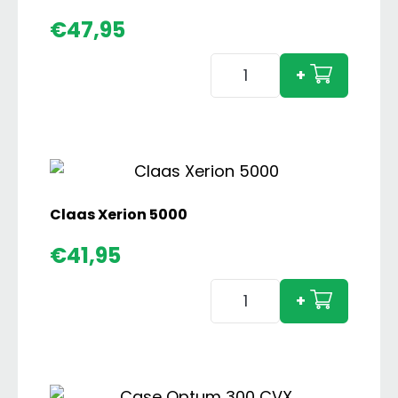
€
47,95
Case
+
IH
745
S
4WD
aantal
Claas Xerion 5000
€
41,95
Claas
+
Xerion
5000
aantal