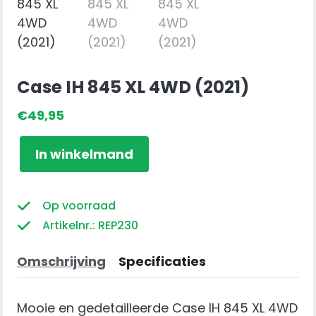
Case IH 845 XL 4WD (2021)
€
49,95
Case
In winkelmand
IH
845
XL
Op voorraad
4WD
Artikelnr.: REP230
(2021)
aantal
Omschrijving
Specificaties
Mooie en gedetailleerde Case IH 845 XL 4WD