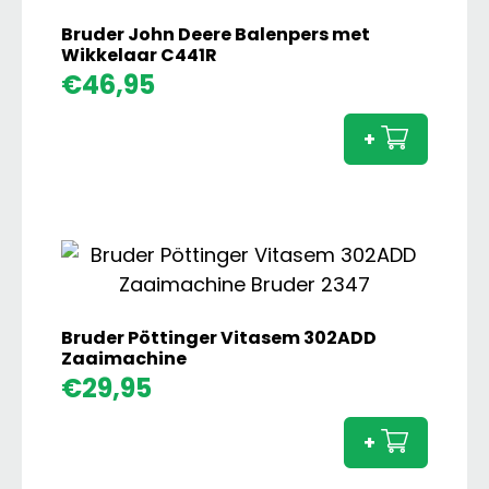
Bruder John Deere Balenpers met
Wikkelaar C441R
Brude
€
46,95
John
Deere
+
Balen
met
Wikke
C441R
aanta
Bruder Pöttinger Vitasem 302ADD
Zaaimachine
Brude
€
29,95
Pöttin
Vitas
+
302A