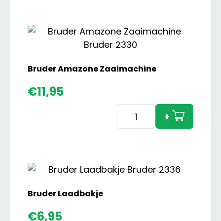
Zaaim
aanta
Bruder Amazone Zaaimachine
€
11,95
Bruder
+
Amazone
Zaaimachine
aantal
Bruder Laadbakje
€
6,95