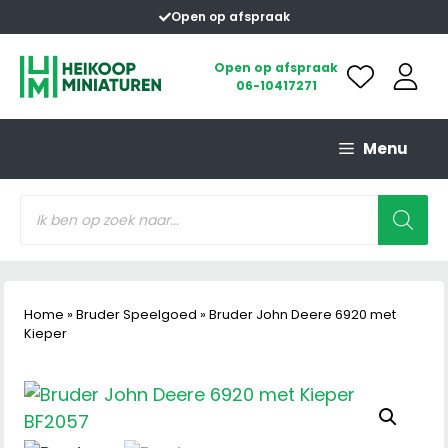
Ga
Open op afspraak
naar
de
Open op afspraak
06-10417271
inhoud
Menu
Producten
zoeken
Home
»
Bruder Speelgoed
»
Bruder John Deere 6920 met
Kieper