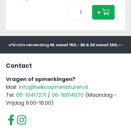
Bruder
+
Laadbakje
aantal
Gratis verzending
NL vanaf 150,- BE & DE vanaf 200,--
Contact
Vragen of opmerkingen?
Mail:
info@heikoopminiaturen.nl
Tel:
06-10417271
/
06-16014070
(Maandag -
Vrijdag 9.00-18.00)