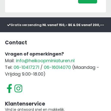
3050
FC
Front
aanta
Gratis verzending
NL vanaf 150,- BE & DE vanaf 200,--
Contact
Vragen of opmerkingen?
Mail:
info@heikoopminiaturen.nl
Tel:
06-10417271
/
06-16014070
(Maandag -
Vrijdag 9.00-18.00)
Klantenservice
Vind je antwoord snel en makkelijk.