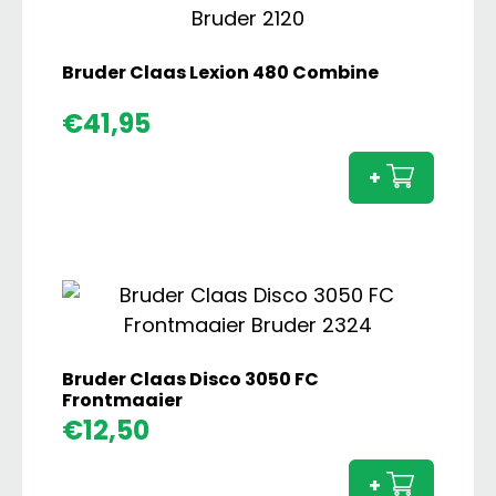
Bruder Claas Lexion 480 Combine
Brude
€
41,95
Claas
Lexion
+
480
Comb
aanta
Bruder Claas Disco 3050 FC
Frontmaaier
Brude
€
12,50
Claas
Disco
+