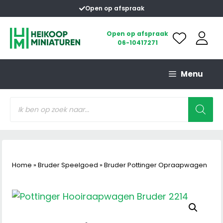
Ga
Open op afspraak
naar
de
Open op afspraak
06-10417271
inhoud
Menu
Producten
zoeken
Home
»
Bruder Speelgoed
»
Bruder Pottinger Opraapwagen