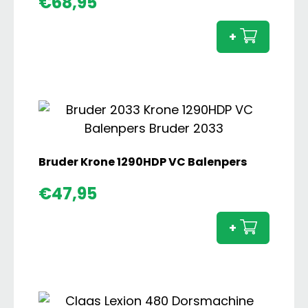
€
68,95
Volvo
A60H
+
Dump
Kiepw
aanta
Bruder Krone 1290HDP VC Balenpers
Brude
€
47,95
Krone
1290H
+
VC
Balen
aanta