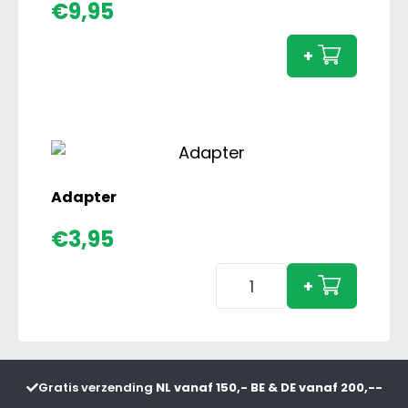
Setje
€
9,95
Ronde
Balen
+
aanta
Adapter
€
3,95
Adapter
+
aantal
Gratis verzending
NL vanaf 150,- BE & DE vanaf 200,--