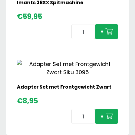
Set
Imants 38SX Spitmachine
aantal
€
59,95
Imants
+
38SX
Spitmachine
aantal
Adapter Set met Frontgewicht Zwart
€
8,95
Adapter
+
Set
met