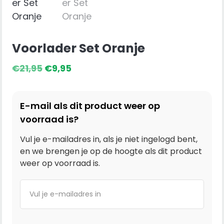
Voorlader Set Oranje
Oorspronkelijke
Huidige
€
21,95
€
9,95
prijs
prijs
was:
is:
E-mail als dit product weer op
€21,95.
€9,95.
voorraad is?
Vul je e-mailadres in, als je niet ingelogd bent,
en we brengen je op de hoogte als dit product
weer op voorraad is.