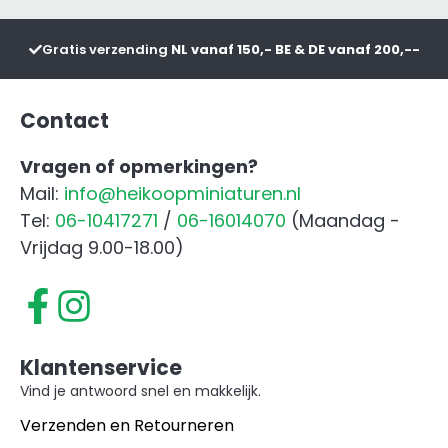
Frontgewicht
Zwart
Gratis verzending
NL vanaf 150,- BE & DE vanaf 200,--
aantal
Contact
Vragen of opmerkingen?
Mail:
info@heikoopminiaturen.nl
Tel:
06-10417271
/
06-16014070
(Maandag -
Vrijdag 9.00-18.00)
Klantenservice
Vind je antwoord snel en makkelijk.
Verzenden en Retourneren