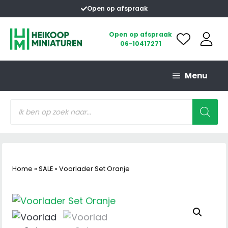
Ga
Open op afspraak
naar
de
Open op afspraak
06-10417271
inhoud
Menu
Producten
zoeken
Home
»
SALE
»
Voorlader Set Oranje