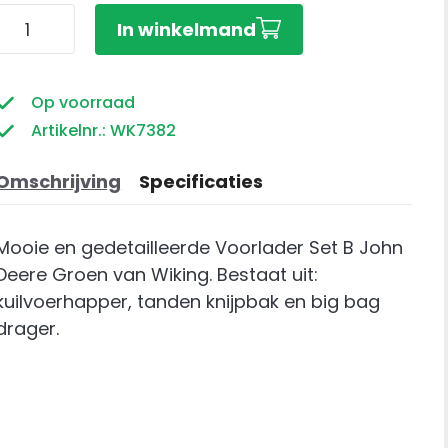
Voorlader
In winkelmand
Set
B
John
Op voorraad
Deere
Artikelnr.: WK7382
Groen
aantal
Omschrijving
Specificaties
Mooie en gedetailleerde Voorlader Set B John
Deere Groen van Wiking. Bestaat uit:
kuilvoerhapper, tanden knijpbak en big bag
drager.