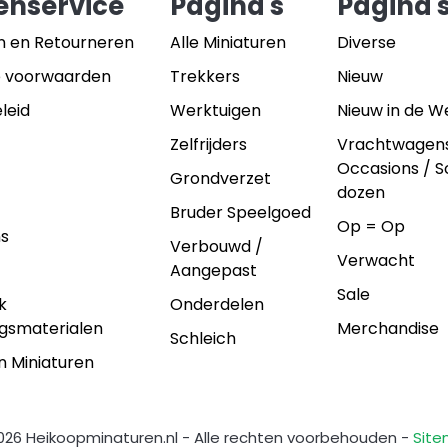
enservice
Pagina's
Pagina'
n en Retourneren
Alle Miniaturen
Diverse
 voorwaarden
Trekkers
Nieuw
leid
Werktuigen
Nieuw in de 
Zelfrijders
Vrachtwagen
Occasions / 
Grondverzet
dozen
Bruder Speelgoed
Op = Op
ns
Verbouwd /
Verwacht
Aangepast
Sale
k
Onderdelen
gsmaterialen
Merchandise
Schleich
n Miniaturen
026 Heikoopminaturen.nl - Alle rechten voorbehouden -
Sit