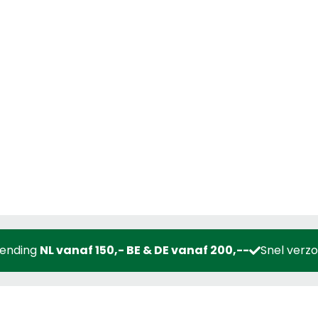
zending
NL vanaf 150,- BE & DE vanaf 200,--
Snel verz