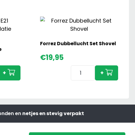
Forrez Dubbellucht Set Shovel
e
€
19,95
Forrez
+
+
Dubbellucht
Set
ngs
Shovel
aantal
zonden en
netjes en stevig verpakt