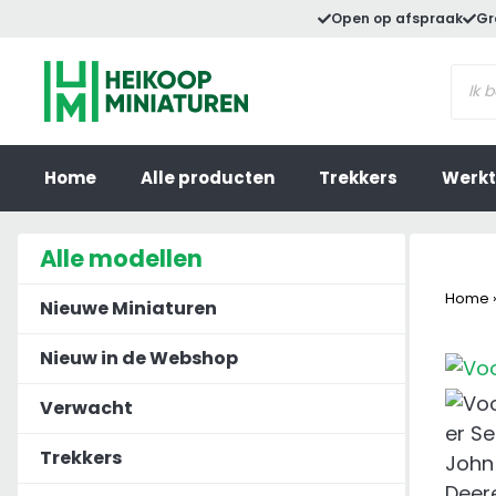
Ga
Open op afspraak
Gr
naar
Prod
de
zoek
inhoud
Home
Alle producten
Trekkers
Werkt
Alle modellen
Home
Nieuwe Miniaturen
Nieuw in de Webshop
Verwacht
Trekkers