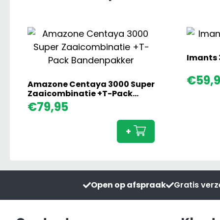
Imants 
€
59,
Amazone Centaya 3000 Super
Zaaicombinatie +T-Pack
Bandenpakker
Amazone
€
79,95
Centaya
3000
+
Super
Zaaicombinati
+T-
Pack
Open op afspraak
Gratis ver
Bandenpakker
aantal