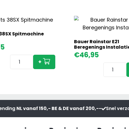
38SX Spitmachine
Bauer Rainstar E21
95
Beregenings Instalati
€
46,95
Imants
+
38SX
Bauer
Spitmachine
Rainstar
aantal
E21
Beregeni
e
Instalatie
aantal
zending
NL vanaf 150,- BE & DE vanaf 200,--
Snel ver