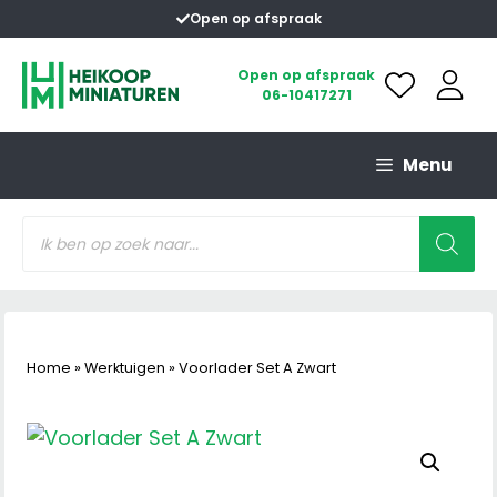
Ga
Open op afspraak
naar
de
Open op afspraak
06-10417271
inhoud
Menu
Producten
zoeken
Home
»
Werktuigen
»
Voorlader Set A Zwart