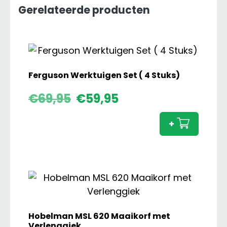
Gerelateerde producten
Ferguson Werktuigen Set ( 4 Stuks)
Oorspronkelijke
Huidige
Fergu
€
69,95
€
59,95
prijs
prijs
Werkt
was:
is:
Set
+
€69,95.
€59,95.
(
4
Stuks)
aanta
Hobelman MSL 620 Maaikorf met
Verlenggiek