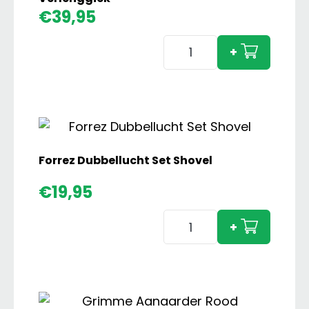
€
39,95
Hobelman
+
MSL
620
Maaikorf
met
Verlenggiek
aantal
Forrez Dubbellucht Set Shovel
€
19,95
Forrez
+
Dubbellucht
Set
Shovel
aantal