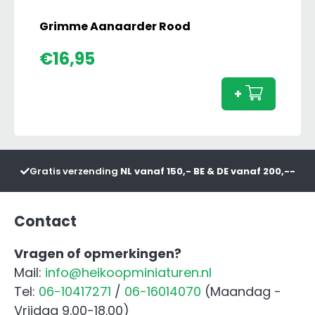
Grimme Aanaarder Rood
Grim
€
16,95
Aanaa
Rood
+
aanta
Gratis verzending
NL vanaf 150,- BE & DE vanaf 200,--
Contact
Vragen of opmerkingen?
Mail:
info@heikoopminiaturen.nl
Tel:
06-10417271
/
06-16014070
(Maandag -
Vrijdag 9.00-18.00)