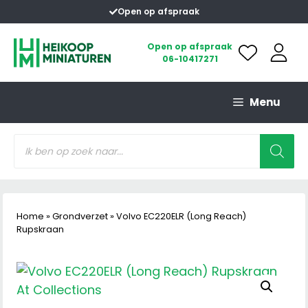
Ga
Open op afspraak
naar
de
Open op afspraak
06-10417271
inhoud
Menu
Producten
zoeken
Home
»
Grondverzet
»
Volvo EC220ELR (Long Reach)
Rupskraan