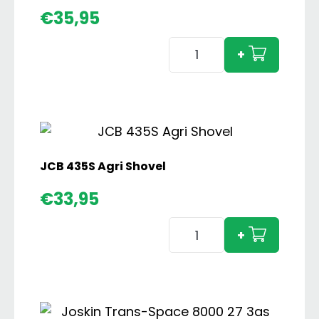
€
35,95
JCB
+
419S
Shovel
aantal
JCB 435S Agri Shovel
€
33,95
JCB
+
435S
Agri
Shovel
aantal