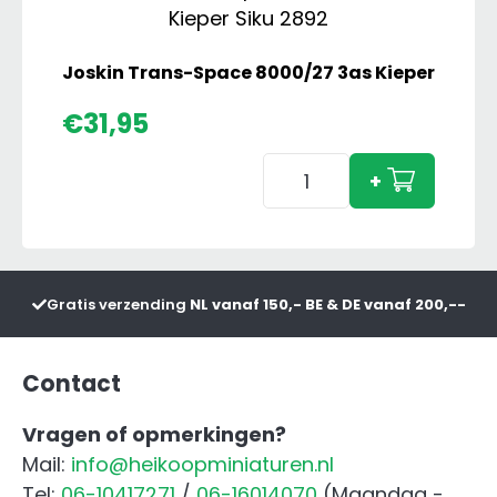
Joskin Trans-Space 8000/27 3as Kieper
€
31,95
Joskin
+
Trans-
Space
8000/27
3as
Gratis verzending
NL vanaf 150,- BE & DE vanaf 200,--
Kieper
aantal
Contact
Vragen of opmerkingen?
Mail:
info@heikoopminiaturen.nl
Tel:
06-10417271
/
06-16014070
(Maandag -