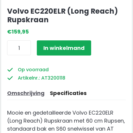
Volvo EC220ELR (Long Reach)
Rupskraan
€
159,95
Volvo
In winkelmand
EC220ELR
(Long
Reach)
Op voorraad
Rupskraan
Artikelnr.: AT3200118
aantal
Omschrijving
Specificaties
Mooie en gedetailleerde Volvo EC220ELR
(Long Reach) Rupskraan met 60 cm Rupsen,
standaard bak en S60 snelwissel van AT