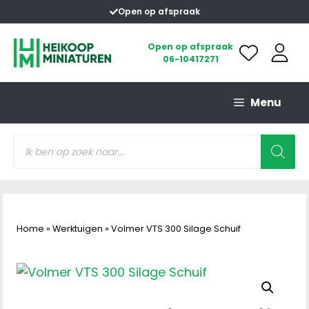
Ga
Open op afspraak
naar
de
Open op afspraak
06-10417271
inhoud
Menu
Producten
zoeken
Home
»
Werktuigen
»
Volmer VTS 300 Silage Schuif