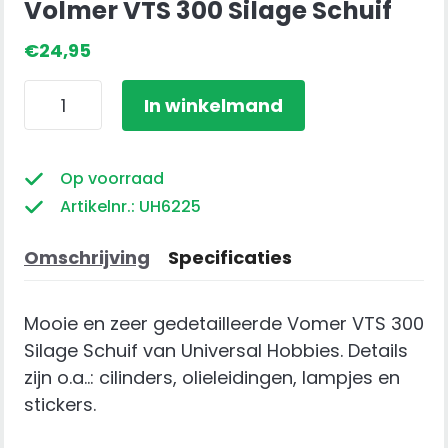
Volmer VTS 300 Silage Schuif
€
24,95
Volmer
In winkelmand
VTS
300
Silage
Op voorraad
Schuif
Artikelnr.: UH6225
aantal
Omschrijving
Specificaties
Mooie en zeer gedetailleerde Vomer VTS 300
Silage Schuif van Universal Hobbies. Details
zijn o.a..: cilinders, olieleidingen, lampjes en
stickers.