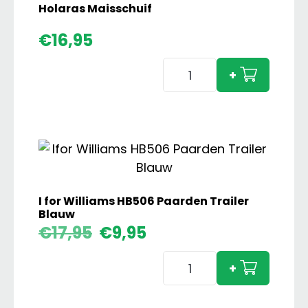
Holaras Maisschuif
€
16,95
Holaras
+
Maisschuif
aantal
I for Williams HB506 Paarden Trailer
Blauw
Oorspronkelijke
Huidige
€
17,95
€
9,95
prijs
prijs
I
was:
is:
+
€17,95.
€9,95.
for
Williams