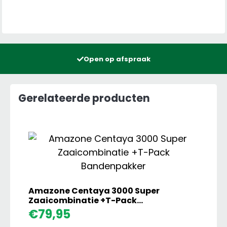
Open op afspraak
Gerelateerde producten
Amazone Centaya 3000 Super
Zaaicombinatie +T-Pack
Bandenpakker
Amaz
€
79,95
Centa