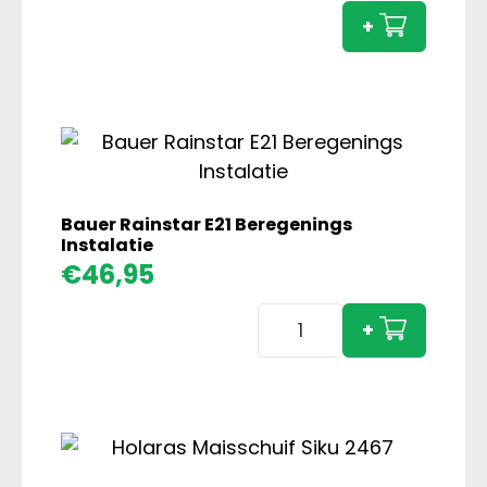
3000
+
Super
Zaaic
+T-
Pack
Bande
aanta
Bauer Rainstar E21 Beregenings
Instalatie
€
46,95
Bauer
+
Rainstar
E21
Beregenings
Instalatie
aantal