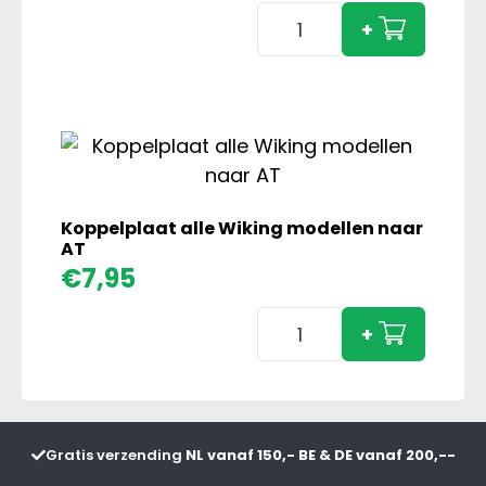
Adapter
+
Set
met
Frontgewicht
Grijs
aantal
Koppelplaat alle Wiking modellen naar
AT
€
7,95
Koppelplaat
+
alle
Wiking
modellen
naar
Gratis verzending
NL vanaf 150,- BE & DE vanaf 200,--
AT