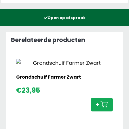
Open op afspraak
Gerelateerde producten
Grondschuif Farmer Zwart
Grond
€
23,95
Farme
Zwart
+
aanta