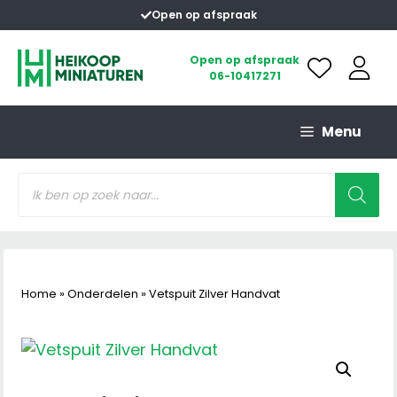
Ga
Open op afspraak
naar
de
Open op afspraak
06-10417271
inhoud
Menu
Producten
zoeken
Home
»
Onderdelen
»
Vetspuit Zilver Handvat