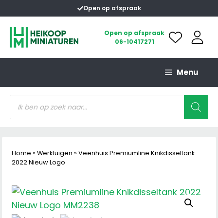
Ga
Open op afspraak
naar
de
Open op afspraak
06-10417271
inhoud
Menu
Producten
zoeken
Home
»
Werktuigen
»
Veenhuis Premiumline Knikdisseltank
2022 Nieuw Logo