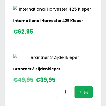
International Harvester 425 Kieper
€
62,95
Brantner 3 Zijdenkieper
Oorspronkelijke
Huidige
€
49,95
€
39,95
prijs
prijs
Brantner
was:
is:
+
€49,95.
€39,95.
3
Zijdenkieper