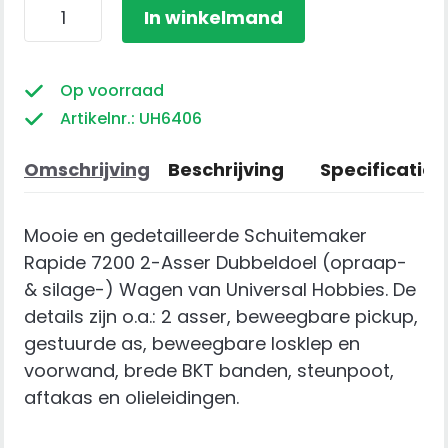
Schuitemaker
In winkelmand
Rapide
7200
2-
Op voorraad
Asser
Artikelnr.: UH6406
Dubbeldoel
(opraap-
Omschrijving
Beschrijving
Specificaties
&
silage-)
Mooie en gedetailleerde Schuitemaker
Wagen
Rapide 7200 2-Asser Dubbeldoel (opraap-
aantal
& silage-) Wagen van Universal Hobbies. De
details zijn o.a.: 2 asser, beweegbare pickup,
gestuurde as, beweegbare losklep en
voorwand, brede BKT banden, steunpoot,
aftakas en olieleidingen.