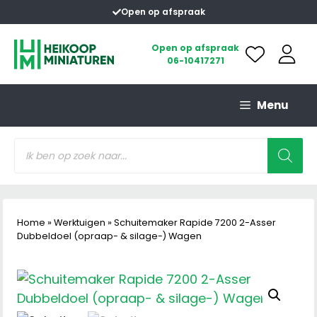
Ga
Open op afspraak
naar
de
Open op afspraak
06-10417271
inhoud
Menu
Producten
zoeken
Home
»
Werktuigen
»
Schuitemaker Rapide 7200 2-Asser
Dubbeldoel (opraap- & silage-) Wagen