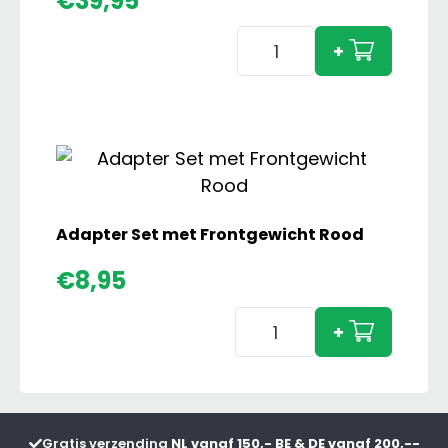
€
39,95
Hobelman
+
MSL
620
Maaikorf
met
Verlenggiek
aantal
Adapter Set met Frontgewicht Rood
€
8,95
Adapter
+
Set
met
Frontgewicht
Rood
Gratis verzending
NL vanaf 150,- BE & DE vanaf 200,--