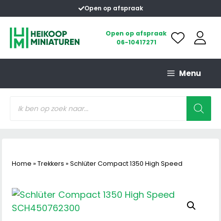
Ga
Open op afspraak
naar
de
Open op afspraak
06-10417271
inhoud
Menu
Producten
zoeken
Home
»
Trekkers
»
Schlüter Compact 1350 High Speed