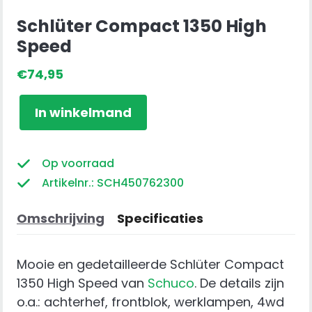
Schlüter Compact 1350 High
Speed
€
74,95
Schlüter
In winkelmand
Compact
1350
High
Op voorraad
Speed
Artikelnr.: SCH450762300
aantal
Omschrijving
Specificaties
Mooie en gedetailleerde Schlüter Compact
1350 High Speed van
Schuco
. De details zijn
o.a.: achterhef, frontblok, werklampen, 4wd