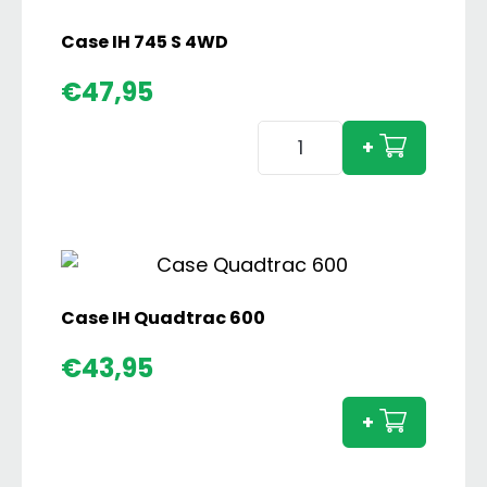
Case IH 745 S 4WD
€
47,95
Case
+
IH
745
S
4WD
aantal
Case IH Quadtrac 600
Case
€
43,95
IH
Quadt
+
600
aanta