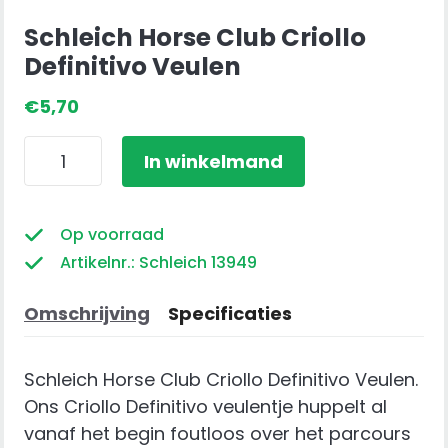
Schleich Horse Club Criollo
Definitivo Veulen
€
5,70
Schleich
In winkelmand
Horse
Club
Criollo
Op voorraad
Definitivo
Artikelnr.: Schleich 13949
Veulen
aantal
Omschrijving
Specificaties
Schleich Horse Club Criollo Definitivo Veulen.
Ons Criollo Definitivo veulentje huppelt al
vanaf het begin foutloos over het parcours