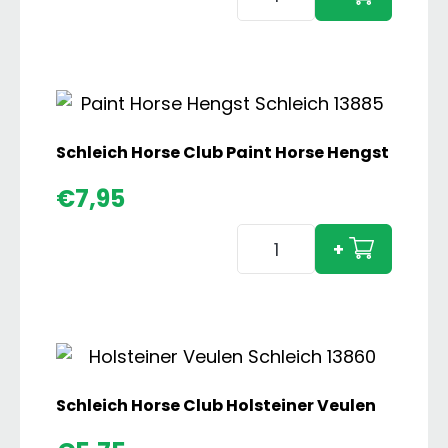
Horse
Club
Trakehner
Ruin
aantal
Schleich Horse Club Paint Horse Hengst
€
7,95
Schleich
+
Horse
Club
Paint
Horse
Hengst
aantal
Schleich Horse Club Holsteiner Veulen