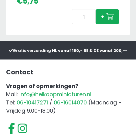
€
5,75
Schleich
+
Horse
Club
Holsteiner
Veulen
Gratis verzending
NL vanaf 150,- BE & DE vanaf 200,--
aantal
Contact
Vragen of opmerkingen?
Mail:
info@heikoopminiaturen.nl
Tel:
06-10417271
/
06-16014070
(Maandag -
Vrijdag 9.00-18.00)