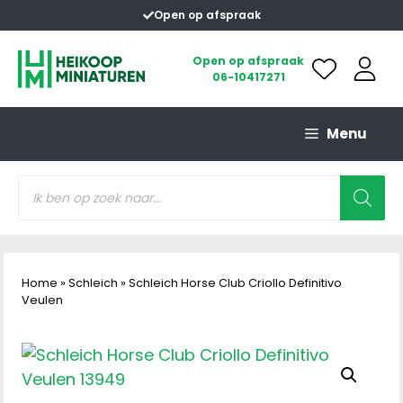
Ga
Open op afspraak
naar
de
Open op afspraak
06-10417271
inhoud
Menu
Producten
zoeken
Home
»
Schleich
»
Schleich Horse Club Criollo Definitivo
Veulen