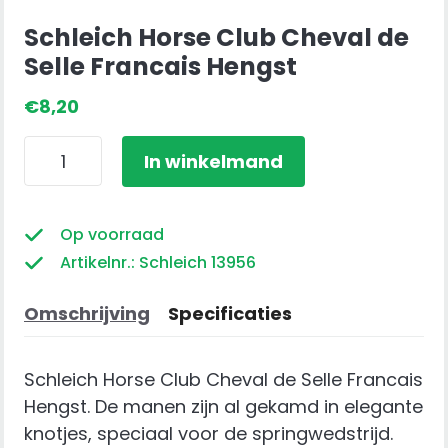
Schleich Horse Club Cheval de
Selle Francais Hengst
€
8,20
Schleich
In winkelmand
Horse
Club
Cheval
Op voorraad
de
Artikelnr.: Schleich 13956
Selle
Francais
Omschrijving
Specificaties
Hengst
aantal
Schleich Horse Club Cheval de Selle Francais
Hengst. De manen zijn al gekamd in elegante
knotjes, speciaal voor de springwedstrijd.