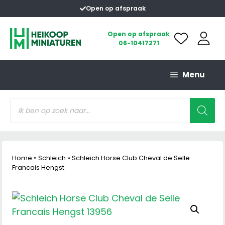
Ga
Open op afspraak
naar
de
Open op afspraak
06-10417271
inhoud
Menu
Producten
zoeken
Home
»
Schleich
»
Schleich Horse Club Cheval de Selle
Francais Hengst