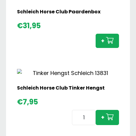
Schleich Horse Club Paardenbox
Schlei
€
31,95
Horse
Club
+
Paard
aanta
Schleich Horse Club Tinker Hengst
€
7,95
Schleich
+
Horse
Club