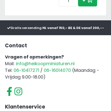
+
Farm
World
Konijn
aantal
Gratis verzending
NL vanaf 150,- BE & DE vanaf 200,--
Contact
Vragen of opmerkingen?
Mail:
info@heikoopminiaturen.nl
Tel:
06-10417271
/
06-16014070
(Maandag -
Vrijdag 9.00-18.00)
Klantenservice