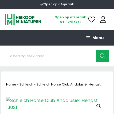
Ga
Open op afspraak
naar
de
Open op afspraak
06-10417271
inhoud
Menu
Producten
zoeken
Home
»
Schleich
»
Schleich Horse Club Andalusiër Hengst