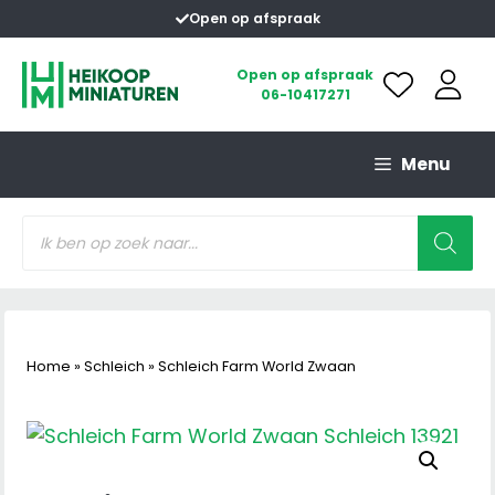
Ga
Open op afspraak
naar
de
Open op afspraak
06-10417271
inhoud
Menu
Producten
zoeken
Home
»
Schleich
»
Schleich Farm World Zwaan