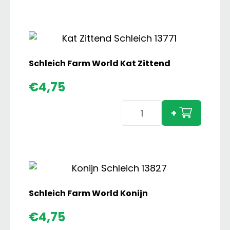
World
Golden
Retriever
Teefje
aantal
Schleich Farm World Kat Zittend
€
4,75
Schleich
+
Farm
World
Kat
Zittend
aantal
Schleich Farm World Konijn
€
4,75