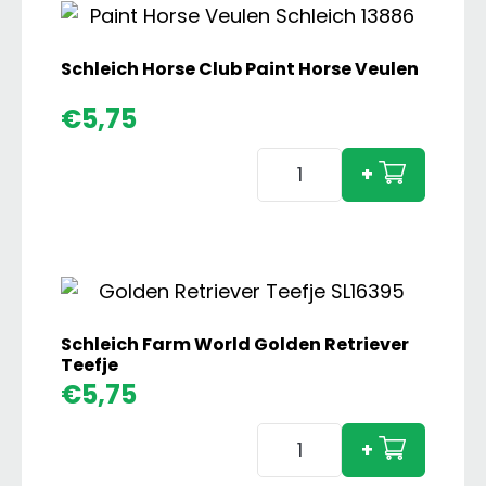
Schleich Horse Club Paint Horse Veulen
€
5,75
Schleich
+
Horse
Club
Paint
Horse
Veulen
aantal
Schleich Farm World Golden Retriever
Teefje
€
5,75
Schleich
+
Farm