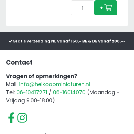
Schleich
+
Farm
World
Konijn
aantal
Gratis verzending
NL vanaf 150,- BE & DE vanaf 200,--
Contact
Vragen of opmerkingen?
Mail:
info@heikoopminiaturen.nl
Tel:
06-10417271
/
06-16014070
(Maandag -
Vrijdag 9.00-18.00)