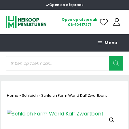
Ga
Open op afspraak
naar
de
Open op afspraak
06-10417271
inhoud
Menu
Producten
zoeken
Home
»
Schleich
»
Schleich Farm World Kalf Zwartbont