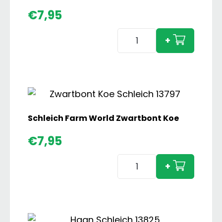
€
7,95
Schleich
+
Horse
Club
Paint
Horse
Hengst
aantal
Schleich Farm World Zwartbont Koe
€
7,95
Schleich
+
Farm
World
Zwartbont
Koe