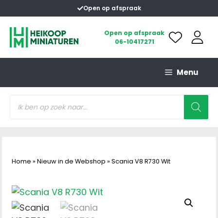
Ga
Open op afspraak
naar
de
Open op afspraak
06-10417271
inhoud
Menu
Producten
zoeken
Home
»
Nieuw in de Webshop
»
Scania V8 R730 Wit