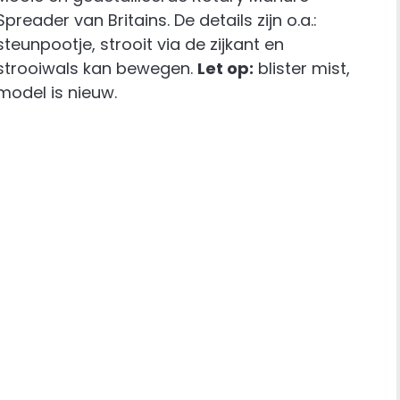
Spreader van Britains. De details zijn o.a.:
steunpootje, strooit via de zijkant en
strooiwals kan bewegen.
Let op:
blister mist,
model is nieuw.