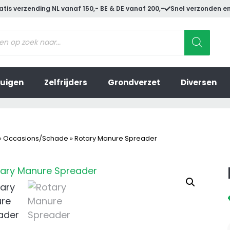
atis verzending NL vanaf 150,- BE & DE vanaf 200,-
Snel verzonden en
ucten
en
uigen
Zelfrijders
Grondverzet
Diversen
»
Occasions/Schade
»
Rotary Manure Spreader