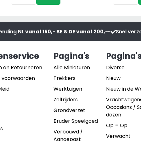
€17,95.
€9,95.
S300
for
met
Williams
Fendt
HB506
Farmer
Paarden
zending
NL vanaf 150,- BE & DE vanaf 200,--
Snel ver
2
Trailer
Set
Blauw
aantal
aantal
enservice
Pagina's
Pagina'
n en Retourneren
Alle Miniaturen
Diverse
 voorwaarden
Trekkers
Nieuw
leid
Werktuigen
Nieuw in de 
Zelfrijders
Vrachtwagen
Occasions / 
Grondverzet
dozen
Bruder Speelgoed
Op = Op
ns
Verbouwd /
Verwacht
Aangepast