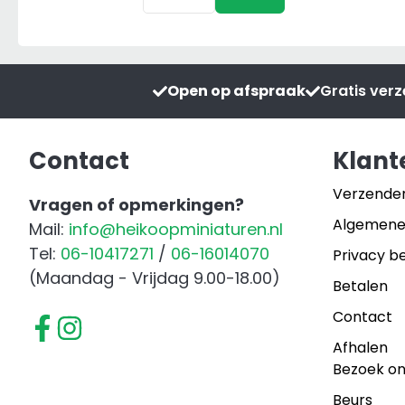
HTS
24.04
Universele
Meststrooier
Open op afspraak
Gratis ver
aantal
Contact
Klant
Verzende
Vragen of opmerkingen?
Algemene
Mail:
info@heikoopminiaturen.nl
Tel:
06-10417271
/
06-16014070
Privacy be
(Maandag - Vrijdag 9.00-18.00)
Betalen
Contact
Afhalen
Bezoek o
Beurs