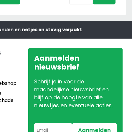
Siku
Aansluiting
&
3-
zonden en
netjes en stevig verpakt
Punts
Aansluiting
aantal
s
Aanmelden
nieuwsbrief
Schrijf je in voor de
Webshop
maandelijkse nieuwsbrief en
s
blijf op de hoogte van alle
Schade
nieuwtjes en eventuele acties.