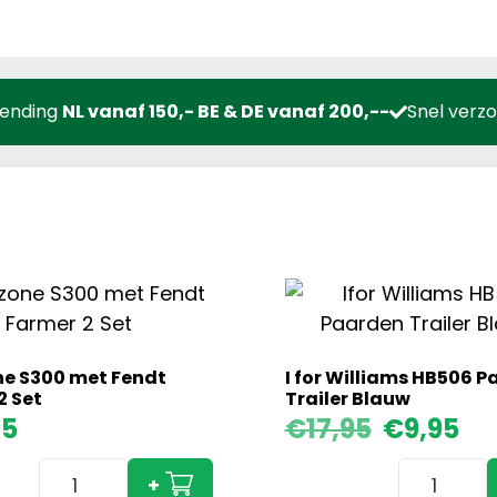
zending
NL vanaf 150,- BE & DE vanaf 200,--
Snel verz
e S300 met Fendt
I for Williams HB506 
2 Set
Trailer Blauw
Oorspronkelijke
Huidige
95
€
17,95
€
9,95
prijs
prijs
Amazone
I
was:
is:
+