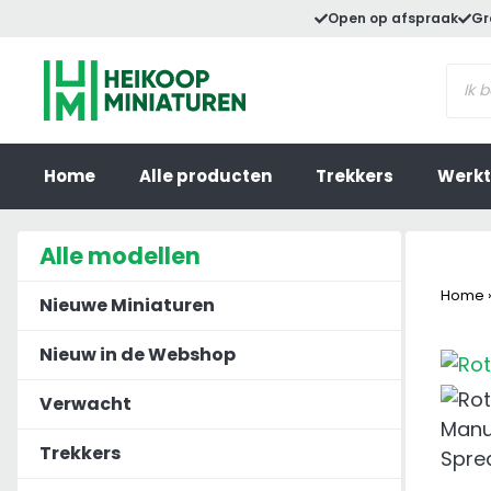
Ga
Open op afspraak
Gr
naar
Prod
de
zoek
inhoud
Home
Alle producten
Trekkers
Werkt
Alle modellen
Home
Nieuwe Miniaturen
Nieuw in de Webshop
Verwacht
Trekkers