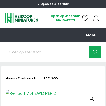
Ga
Open op afspraak
naar
de
Open op afspraak
06-10417271
inhoud
Menu
Producten
zoeken
Home
»
Trekkers
»
Renault 751 2WD