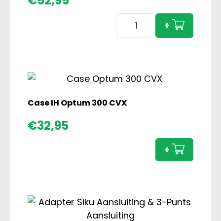
€
52,95
Deutz
+
Fahr
Agrotron
120
MK3
Silver
aantal
Case IH Optum 300 CVX
Case
€
32,95
IH
Optu
+
300
CVX
aanta