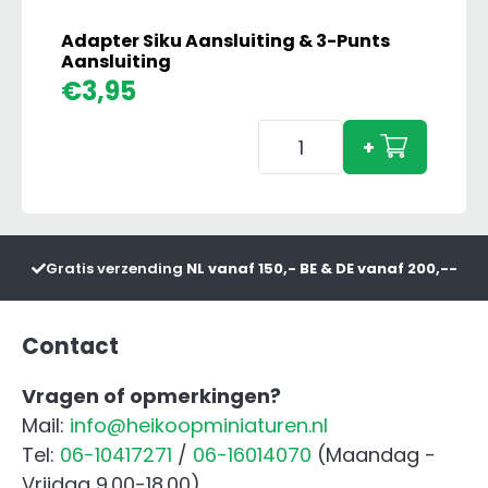
Adapter Siku Aansluiting & 3-Punts
Aansluiting
€
3,95
Adapter
+
Siku
Aansluiting
&
3-
Gratis verzending
NL vanaf 150,- BE & DE vanaf 200,--
Punts
Aansluiting
aantal
Contact
Vragen of opmerkingen?
Mail:
info@heikoopminiaturen.nl
Tel:
06-10417271
/
06-16014070
(Maandag -
Vrijdag 9.00-18.00)