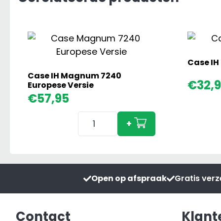
Case IH
Case IH Magnum 7240
€
32,
Europese Versie
€
57,95
Case
+
IH
Magnum
7240
Europese
Open op afspraak
Gratis ver
Versie
aantal
Contact
Klant