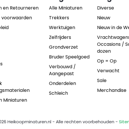
n en Retourneren
Alle Miniaturen
Diverse
 voorwaarden
Trekkers
Nieuw
leid
Werktuigen
Nieuw in de 
Zelfrijders
Vrachtwagen
Occasions / 
Grondverzet
dozen
Bruder Speelgoed
Op = Op
ns
Verbouwd /
Verwacht
Aangepast
Sale
k
Onderdelen
gsmaterialen
Merchandise
Schleich
n Miniaturen
026 Heikoopminaturen.nl - Alle rechten voorbehouden -
Sit