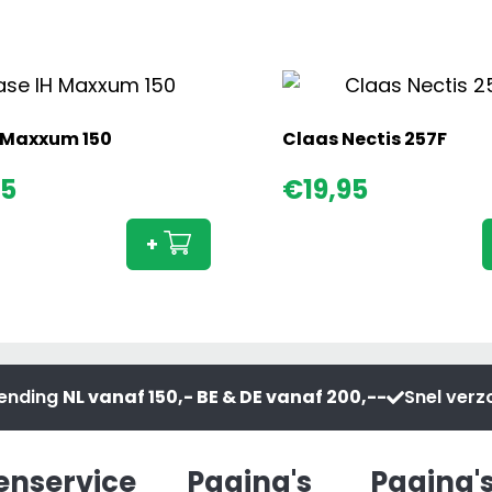
 Maxxum 150
Claas Nectis 257F
Case
95
€
19,95
IH
Maxxum
+
150
aantal
zending
NL vanaf 150,- BE & DE vanaf 200,--
Snel ver
enservice
Pagina's
Pagina'