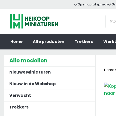
Ga
Open op afspraak
Gr
naar
Prod
de
zoek
inhoud
Home
Alle producten
Trekkers
Werkt
Alle modellen
Home
Nieuwe Miniaturen
Nieuw in de Webshop
Verwacht
Trekkers