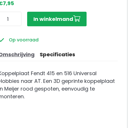
€
7,95
Koppelplaat
In winkelmand
Fendt
415
en
Op voorraad
516
Universal
Omschrijving
Specificaties
Hobbies
naar
Koppelplaat Fendt 415 en 516 Universal
AT
Hobbies naar AT. Een 3D geprinte koppelplaat
aantal
in Meijer rood gespoten, eenvoudig te
monteren.