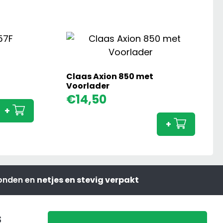
Claas Axion 850 met
Claas
Voorlader
Nectis
Claas
€
14,50
257F
Axion
+
aantal
850
+
met
Voorl
aanta
zonden en
netjes en stevig verpakt
s