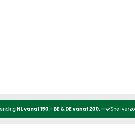
zending
NL vanaf 150,- BE & DE vanaf 200,--
Snel verz