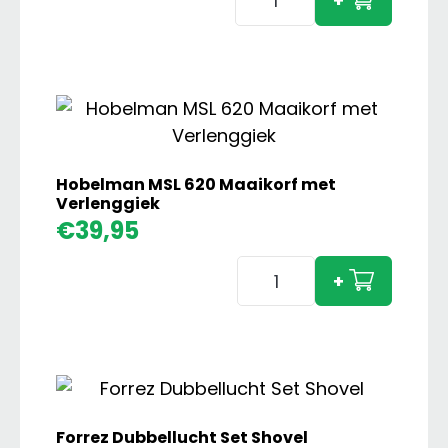
+
Universal
Aardappelrooier
(1958)
aantal
Hobelman MSL 620 Maaikorf met
Verlenggiek
€
39,95
Hobelman
+
MSL
620
Maaikorf
met
Verlenggiek
aantal
Forrez Dubbellucht Set Shovel