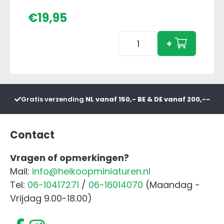
€
19,95
Forrez
+
Dubbellucht
Set
Shovel
aantal
Gratis verzending
NL vanaf 150,- BE & DE vanaf 200,--
Contact
Vragen of opmerkingen?
Mail:
info@heikoopminiaturen.nl
Tel:
06-10417271
/
06-16014070
(Maandag -
Vrijdag 9.00-18.00)