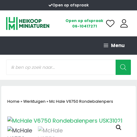
Ga
Open op afspraak
naar
de
Open op afspraak
06-10417271
inhoud
Menu
Producten
zoeken
Home
»
Werktuigen
»
Mc Hale V6750 Rondebalenpers