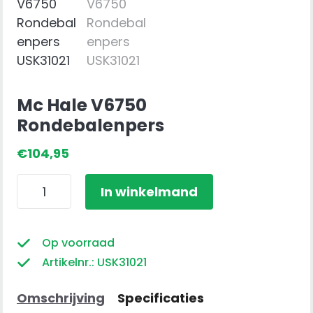
Mc Hale V6750
Rondebalenpers
€
104,95
Mc
In winkelmand
Hale
V6750
Rondebalenpers
Op voorraad
aantal
Artikelnr.: USK31021
Omschrijving
Specificaties