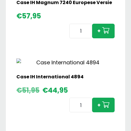
Case IH Magnum 7240 Europese Versie
€
57,95
Case
+
IH
Magnum
7240
Europese
Versie
aantal
Case IH International 4894
Oorspronkelijke
Huidige
€
51,95
€
44,95
prijs
prijs
Case
was:
is:
+
€51,95.
€44,95.
IH
International
4894