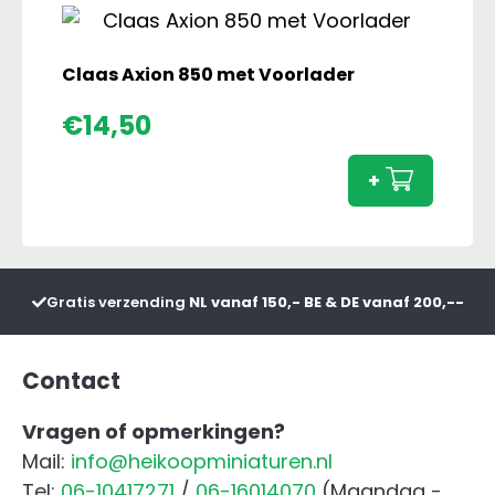
aantal
Claas Axion 850 met Voorlader
Claas
€
14,50
Axion
850
+
met
Voorl
aanta
Gratis verzending
NL vanaf 150,- BE & DE vanaf 200,--
Contact
Vragen of opmerkingen?
Mail:
info@heikoopminiaturen.nl
Tel:
06-10417271
/
06-16014070
(Maandag -