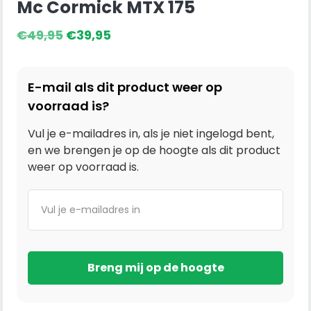
Mc Cormick MTX 175
Oorspronkelijke
Huidige
€
49,95
€
39,95
prijs
prijs
was:
is:
E-mail als dit product weer op
€49,95.
€39,95.
voorraad is?
Vul je e-mailadres in, als je niet ingelogd bent,
en we brengen je op de hoogte als dit product
weer op voorraad is.