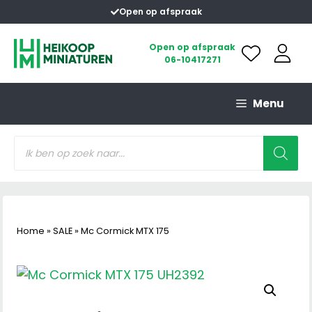
Ga
Open op afspraak
naar
de
Open op afspraak
06-10417271
inhoud
Menu
Producten
zoeken
Home
»
SALE
»
Mc Cormick MTX 175