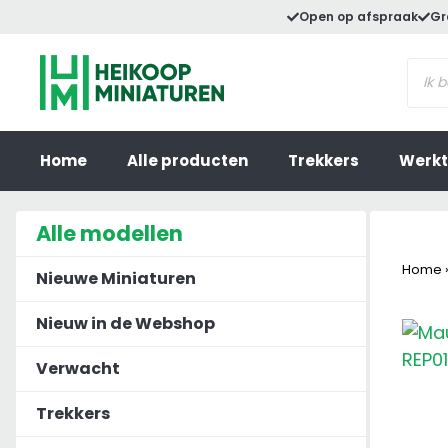
Ga
Open op afspraak
Gr
naar
Prod
de
zoek
inhoud
Home
Alle producten
Trekkers
Werkt
Alle modellen
Home
Nieuwe Miniaturen
Nieuw in de Webshop
Verwacht
Trekkers