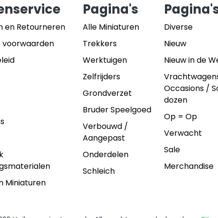
enservice
Pagina's
Pagina'
n en Retourneren
Alle Miniaturen
Diverse
 voorwaarden
Trekkers
Nieuw
leid
Werktuigen
Nieuw in de 
Zelfrijders
Vrachtwagen
Occasions / 
Grondverzet
dozen
Bruder Speelgoed
Op = Op
ns
Verbouwd /
Verwacht
Aangepast
Sale
k
Onderdelen
gsmaterialen
Merchandise
Schleich
n Miniaturen