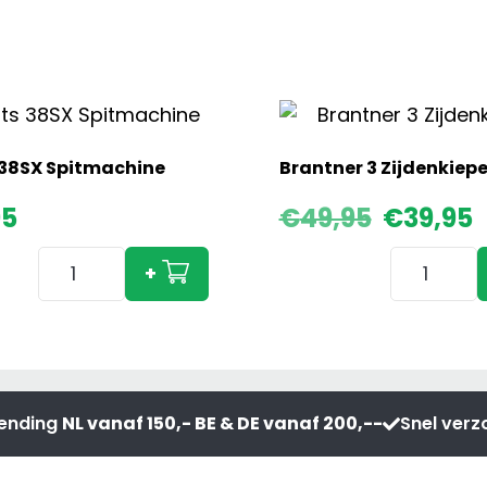
38SX Spitmachine
Brantner 3 Zijdenkiepe
Oorspronkelijke
Huidige
95
€
49,95
€
39,95
prijs
prijs
Imants
Brantner
was:
is:
+
€49,95.
€39,95.
38SX
3
Spitmachine
Zijdenkiep
aantal
aantal
zending
NL vanaf 150,- BE & DE vanaf 200,--
Snel ver