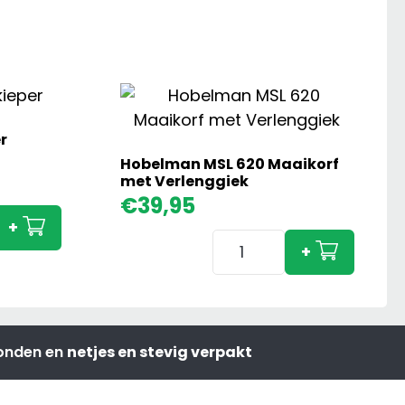
r
Hobelman MSL 620 Maaikorf
met Verlenggiek
€
39,95
+
Hobelman
+
er
MSL
620
Maaikorf
met
zonden en
netjes en stevig verpakt
Verlenggiek
aantal