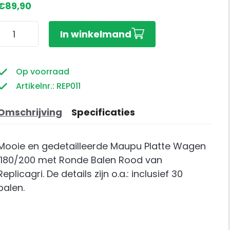
€
89,90
Maupu
In winkelmand
Platte
Wagen
1180/200
Op voorraad
met
Artikelnr.: REP011
Ronde
Balen
Omschrijving
Specificaties
Rood
aantal
Mooie en gedetailleerde Maupu Platte Wagen
1180/200 met Ronde Balen Rood van
Replicagri. De details zijn o.a.: inclusief 30
balen.