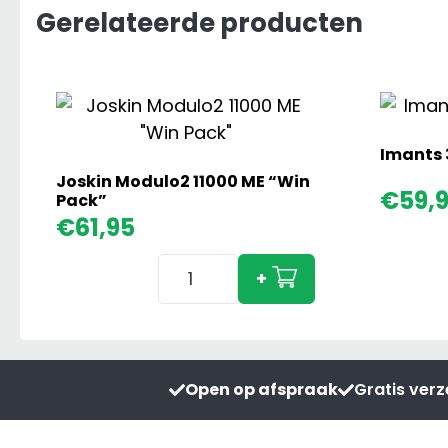
Gerelateerde producten
Imants 
Joskin Modulo2 11000 ME “Win
€
59,
Pack”
€
61,95
Joskin
+
Modulo2
11000
ME
"Win
Open op afspraak
Gratis ver
Pack"
aantal