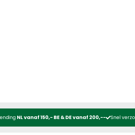
zending
NL vanaf 150,- BE & DE vanaf 200,--
Snel verz