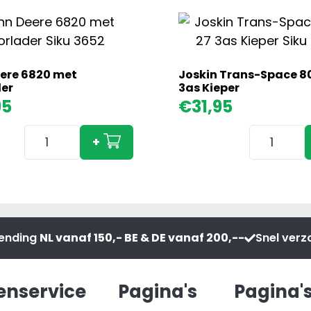
ere 6820 met
Joskin Trans-Space 8
er
3as Kieper
95
€
31,95
John
Joskin
+
Deere
Trans-
6820
Space
met
8000/27
Voorlader
3as
aantal
Kieper
zending
NL vanaf 150,- BE & DE vanaf 200,--
Snel ver
aantal
enservice
Pagina's
Pagina'