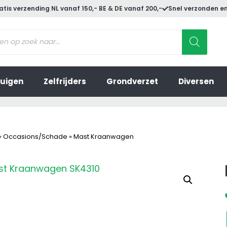
atis verzending NL vanaf 150,- BE & DE vanaf 200,-
Snel verzonden en
ucten
en
uigen
Zelfrijders
Grondverzet
Diversen
»
Occasions/Schade
»
Mast Kraanwagen