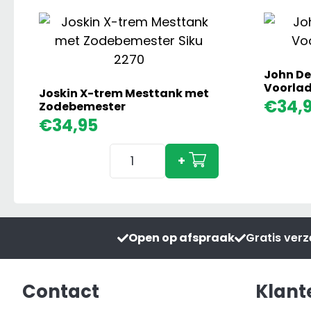
John De
Voorlad
Joskin X-trem Mesttank met
€
34,
Zodebemester
€
34,95
Joskin
+
X-
trem
Mesttank
met
Open op afspraak
Gratis ver
Zodebemester
aantal
Contact
Klant