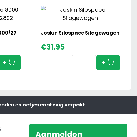
000/27
Joskin Silospace Silagewagen
€
31,95
Joskin
+
+
Silospace
Silagewagen
aantal
zonden en
netjes en stevig verpakt
s
Aanmelden