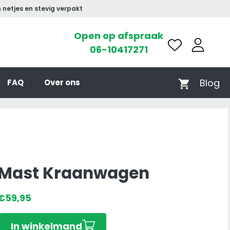
 netjes en stevig verpakt
Open op afspraak
06-10417271
Blog
FAQ
Over ons
Mast Kraanwagen
€
59,95
Mast
In winkelmand