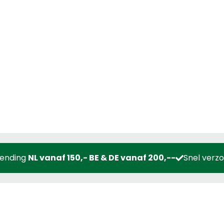
zending
NL vanaf 150,- BE & DE vanaf 200,--
Snel verz