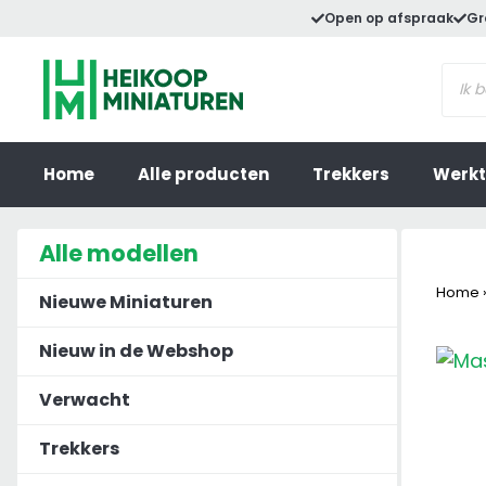
Ga
Open op afspraak
Gr
naar
Prod
de
zoek
inhoud
Home
Alle producten
Trekkers
Werkt
Alle modellen
Home
Nieuwe Miniaturen
Nieuw in de Webshop
Verwacht
Trekkers