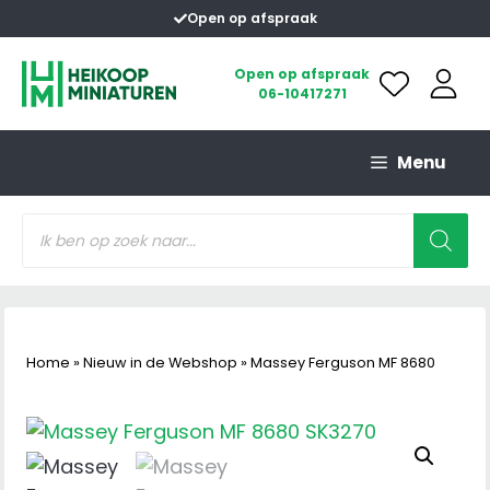
Ga
Open op afspraak
naar
de
Open op afspraak
06-10417271
inhoud
Menu
Producten
zoeken
Home
»
Nieuw in de Webshop
»
Massey Ferguson MF 8680