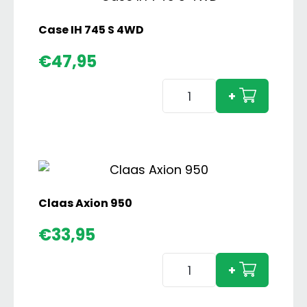
Case IH 745 S 4WD
€
47,95
Case
+
IH
745
S
4WD
aantal
Claas Axion 950
€
33,95
Claas
+
Axion
950