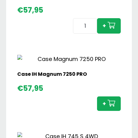
€
57,95
Case
+
IH
1494
4wd
Hydra-
Shift
aantal
Case IH Magnum 7250 PRO
Case
€
57,95
IH
Magn
+
7250
PRO
aanta