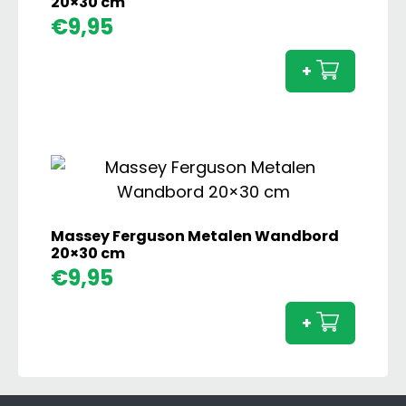
20×30 cm
Claas
€
9,95
Lexion
7550
+
Metal
Wand
20x30
cm
aanta
Massey Ferguson Metalen Wandbord
20×30 cm
Masse
€
9,95
Fergu
Metal
+
Wand
20×30
cm