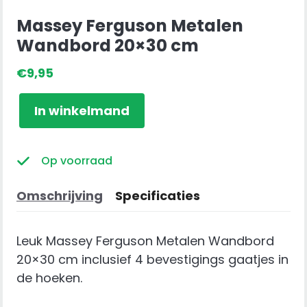
Massey Ferguson Metalen
Wandbord 20×30 cm
€
9,95
Massey
In winkelmand
Ferguson
Metalen
Wandbord
Op voorraad
20x30
cm
Omschrijving
Specificaties
aantal
Leuk Massey Ferguson Metalen Wandbord
20×30 cm inclusief 4 bevestigings gaatjes in
de hoeken.