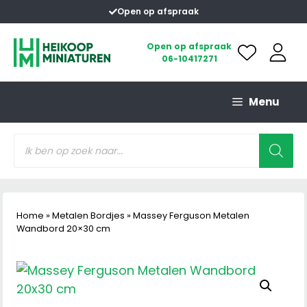
Ga
Open op afspraak
naar
de
Open op afspraak
06-10417271
inhoud
Menu
Producten
zoeken
Home
»
Metalen Bordjes
»
Massey Ferguson Metalen
Wandbord 20×30 cm