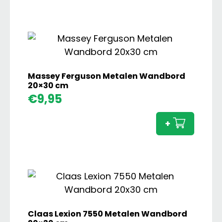
cm
aanta
Massey Ferguson Metalen Wandbord
20×30 cm
Masse
€
9,95
Fergu
Metal
+
Wand
20x30
cm
aanta
Claas Lexion 7550 Metalen Wandbord