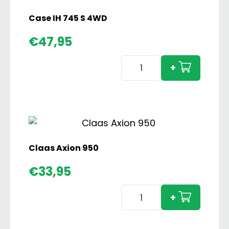
Versie
aantal
Case IH 745 S 4WD
€
47,95
Case
+
IH
745
S
4WD
aantal
Claas Axion 950
€
33,95
Claas
+
Axion
950