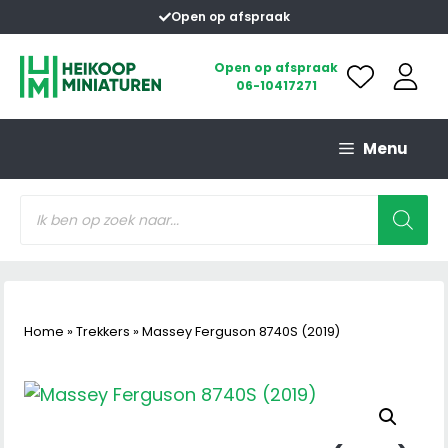
Ga
Open op afspraak
naar
de
Open op afspraak
06-10417271
inhoud
Menu
Producten
zoeken
Home
»
Trekkers
»
Massey Ferguson 8740S (2019)