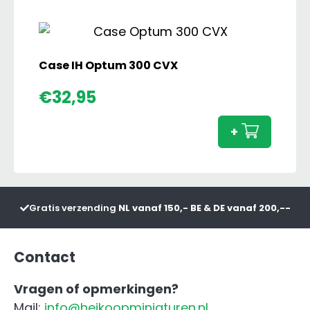
aantal
Case IH Optum 300 CVX
Case
€
32,95
IH
Optu
+
300
CVX
aanta
Gratis verzending
NL vanaf 150,- BE & DE vanaf 200,--
Contact
Vragen of opmerkingen?
Mail:
info@heikoopminiaturen.nl