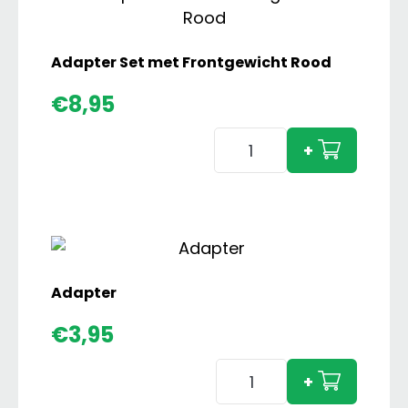
aantal
Adapter Set met Frontgewicht Rood
€
8,95
Adapter
+
Set
met
Frontgewicht
Rood
aantal
Adapter
€
3,95
Adapter
+
aantal