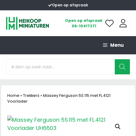
Ga
Open op afspraak
naar
de
Open op afspraak
06-10417271
inhoud
Menu
Producten
zoeken
Home
»
Trekkers
»
Massey Ferguson 5S.115 met FL.4121
Voorlader