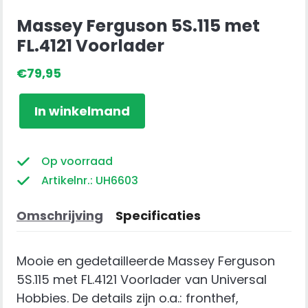
Massey Ferguson 5S.115 met
FL.4121 Voorlader
€
79,95
Massey
In winkelmand
Ferguson
5S.115
met
Op voorraad
FL.4121
Artikelnr.: UH6603
Voorlader
aantal
Omschrijving
Specificaties
Mooie en gedetailleerde Massey Ferguson
5S.115 met FL.4121 Voorlader van Universal
Hobbies. De details zijn o.a.: fronthef,