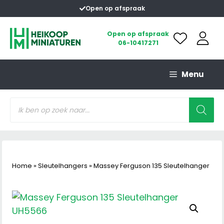
Ga
Open op afspraak
naar
de
Open op afspraak
06-10417271
inhoud
Menu
Producten
zoeken
Home
»
Sleutelhangers
»
Massey Ferguson 135 Sleutelhanger