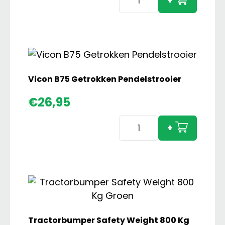
+
516
Vario
met
4X
80
Cargo
Vicon B75 Getrokken Pendelstrooier
Profi
€
26,95
Voorlader
aantal
Vicon
+
B75
Getrokken
Pendelstrooier
aantal
Tractorbumper Safety Weight 800 Kg