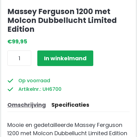
Massey Ferguson 1200 met
Molcon Dubbellucht Limited
Edition
€
99,95
Massey
In winkelmand
Ferguson
1200
met
Op voorraad
Molcon
Artikelnr.: UH6700
Dubbellucht
Limited
Omschrijving
Specificaties
Edition
aantal
Mooie en gedetailleerde Massey Ferguson
1200 met Molcon Dubbellucht Limited Edition