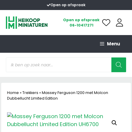
Ga
Open op afspraak
naar
de
Open op afspraak
06-10417271
inhoud
Menu
Producten
zoeken
Home
»
Trekkers
»
Massey Ferguson 1200 met Molcon
Dubbellucht Limited Edition