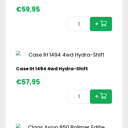
€
59,95
Amazone
+
S300
met
Fendt
Farmer
2
Set
Case IH 1494 4wd Hydra-Shift
aantal
€
57,95
Case
+
IH
1494
4wd
Hydra-