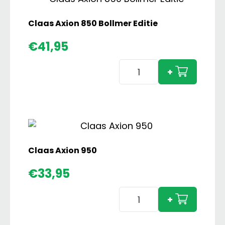
Shift
aantal
Claas Axion 850 Bollmer Editie
€
41,95
Claas
+
Axion
850
Bollmer
Editie
aantal
Claas Axion 950
€
33,95
Claas
+
Axion
950