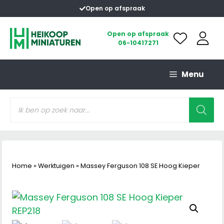
Ga
Open op afspraak
naar
de
Open op afspraak
06-10417271
inhoud
Menu
Producten
zoeken
Home
»
Werktuigen
»
Massey Ferguson 108 SE Hoog Kieper