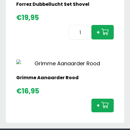
Set
Forrez Dubbellucht Set Shovel
aantal
€
19,95
Forrez
+
Dubbellucht
Set
Shovel
aantal
Grimme Aanaarder Rood
Grim
€
16,95
Aanaa
Rood
+
aanta